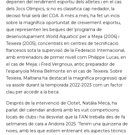
depenen del rendiment esportiu dels atletes i en el cas
dels Jocs Olímpics, si no es classifica cap nedador, la
decisió final serà del COA. A més a més, ha fet un incís
sobre la magnífica oportunitat de creixement esportiu,
que representen les beques del ‘programa de
desenvolupament World Aquatics’ per a Mejia (2006) i
Teixeira (2005), concentrats en centres de tecnificació
francesos sota la supervisió de la Federació Internacional,
amb entrenadors de primer nivell com Philippe Lucas, en
el cas de Mejia; i Fred Vergnoux, antic preparador de
l’espanyola Mireia Belmonte en el cas de Teixeira. Sobre
Teixeira, Maltrana ha destacat la magnífica progressió que
va assolir durant la temporada 2022-2023 com un factor
clau per accedir a la beca.
Després de la intervenció de Clotet, Natàlia Meca, ha
parlat del calendari andorrà amb les vuit competicions
locals de clubs i ha desvelat que la FAN treballa des de fa
setmanes de cara a Andorra 2025. ‘Tenim una quinzena de
noies, amb les que estem entrenant els aspectes tècnics