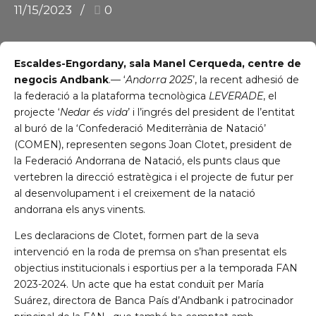
11/15/2023
0
Escaldes-Engordany, sala Manel Cerqueda, centre de
negocis Andbank
.— ‘
Andorra 2025
’, la recent adhesió de
la federació a la plataforma tecnològica
LEVERADE
, el
projecte ‘
Nedar és vida
’ i l’ingrés del president de l’entitat
al buró de la ‘Confederació Mediterrània de Natació’
(COMEN), representen segons Joan Clotet, president de
la Federació Andorrana de Natació, els punts claus que
vertebren la direcció estratègica i el projecte de futur per
al desenvolupament i el creixement de la natació
andorrana els anys vinents.
Les declaracions de Clotet, formen part de la seva
intervenció en la roda de premsa on s’han presentat els
objectius institucionals i esportius per a la temporada FAN
2023-2024. Un acte que ha estat conduït per María
Suárez, directora de Banca País d’Andbank i patrocinador