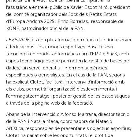
principal de la FAN,
que també ha comptat amb
l’assistència entre el públic de Xavier Espot Miró, president
del comitè organitzador dels Jocs dels Petits Estats
d’Europa Andorra 2025 i Enric Borrellas,
responsable de
KONE, patrocinador oficial de la FAN.
LEVERADE
, és una plataforma informàtica que dona servei
a federacions i institucions esportives. Basa la seva
tecnologia en models informàtics com l’ERP o SaaS, amb
capes tecnològiques que permeten la gestió de bases de
dades, fan servei operatiu i informen audiències
específiques o generalistes. En el cas de la FAN, segons
ha explicat Clotet, facilitarà l’intercanvi d’informació amb
els clubs, permetrà l’organització d’esdeveniments, i
l’emmagatzematge i posterior gestió de les estadístiques
a través de la pàgina web de la federació.
Abans de la intervenció d’Alfonso Maltrana, director tècnic
de la FAN i Natàlia Meca, coordinadora de Natació
Artística, responsables de presentar els objectius esportius,
Clotet ha parlat sobre les oportunitats i el profit de