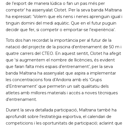
de l’esport de manera lúdica o fan un pas més per
competir’ ha assenyalat Clotet. Per la seva banda Maltrana
ha expressat: ‘Volem que els nens i nenes aprenguin igual i
tinguin domini del medi aquàtic. Que en el futur puguin
decidir que fer, si competir o emportar-se l’experiència’.
Tots dos han recordat la importància per al futur de la
natació del projecte de la piscina d’entrenament de 50 m i
quatre carrers del CTEO. En aquest sentit, Clotet ha afegit
que ‘si augmentem el nombre de llicències, és evident
que faran falta més espais d’entrenament’, per la seva
banda Maltrana ha assenyalat que aspira a implementar
les concentracions fora d’Andorra amb els ‘Grups
d’Entrenament’ que permetin un salt qualitatiu dels
atletes amb millores materials i accés a noves tècniques
d’entrenament.
Durant la seva detallada participació, Maltrana també ha
aprofundit sobre l’estratègia esportiva, el calendari de
competicions i les oportunitats de participació; aclarint que