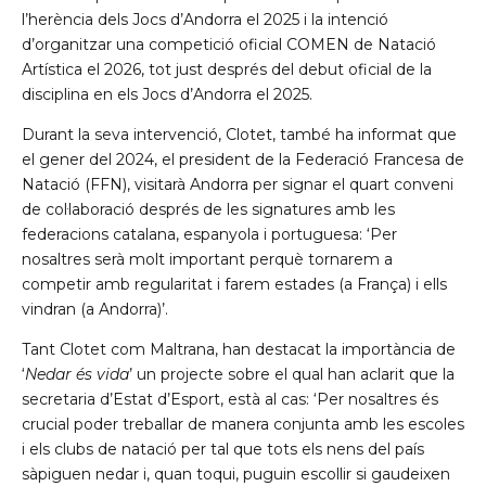
l’herència dels Jocs d’Andorra el 2025 i la intenció
d’organitzar una competició oficial COMEN de Natació
Artística el 2026, tot just després del debut oficial de la
disciplina en els Jocs d’Andorra el 2025.
Durant la seva intervenció, Clotet, també ha informat que
el gener del 2024, el president de la Federació Francesa de
Natació (FFN), visitarà Andorra per signar el quart conveni
de col·laboració després de les signatures amb les
federacions catalana, espanyola i portuguesa: ‘Per
nosaltres serà molt important perquè tornarem a
competir amb regularitat i farem estades (a França) i ells
vindran (a Andorra)’.
Tant Clotet com Maltrana, han destacat la importància de
‘
Nedar és vida
’ un projecte sobre el qual han aclarit que la
secretaria d’Estat d’Esport, està al cas: ‘Per nosaltres és
crucial poder treballar de manera conjunta amb les escoles
i els clubs de natació per tal que tots els nens del país
sàpiguen nedar i, quan toqui, puguin escollir si gaudeixen