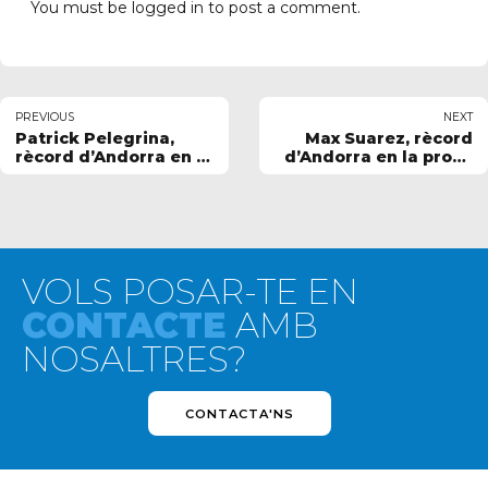
You must be
logged in
to post a comment.
PREVIOUS
NEXT
Patrick Pelegrina,
Max Suarez, rècord
rècord d’Andorra en la
d’Andorra en la prova
prova de 100 m estils
de 50 m lliures del 33è
del 67è Trofeu Fèlix
Trofeu Hipocampus
Serra Santamans de
de Natació
Manresa
VOLS POSAR-TE EN
CONTACTE
AMB
NOSALTRES?
CONTACTA'NS