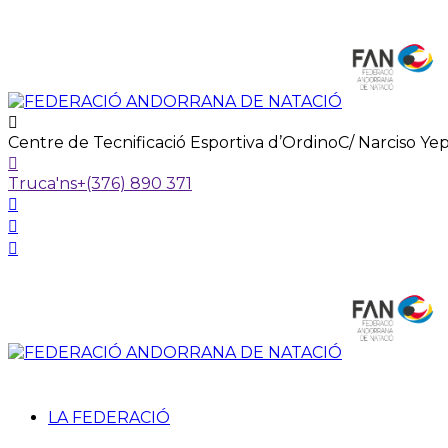
Centre de Tecnificació Esportiva d’Ordino
C/ Narciso Ye
Truca'ns
+(376) 890 371
LA FEDERACIÓ