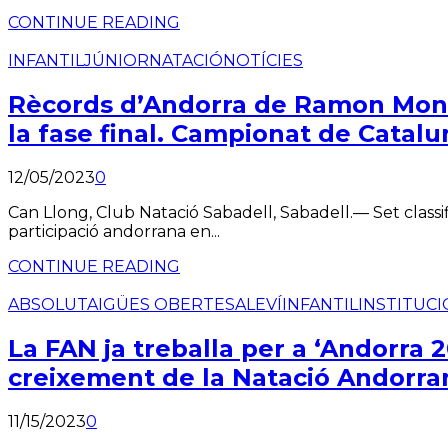
CONTINUE READING
INFANTIL
JÚNIOR
NATACIÓ
NOTÍCIES
Rècords d’Andorra de Ramon Montot
la fase final. Campionat de Catalu
12/05/2023
0
Can Llong, Club Natació Sabadell, Sabadell.— Set classif
participació andorrana en...
CONTINUE READING
ABSOLUT
AIGÜES OBERTES
ALEVÍ
INFANTIL
INSTITUC
La FAN ja treballa per a ‘Andorra 2
creixement de la Natació Andorra
11/15/2023
0