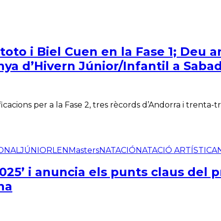
o i Biel Cuen en la Fase 1; Deu an
nya d’Hivern Júnior/Infantil a Sabad
icacions per a la Fase 2, tres rècords d’Andorra i trenta
IONAL
JÚNIOR
LEN
Masters
NATACIÓ
NATACIÓ ARTÍSTICA
025’ i anuncia els punts claus del p
na