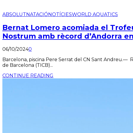
ABSOLUT
NATACIÓ
NOTÍCIES
WORLD AQUATICS
Bernat Lomero acomiada el Trofeu 
Nostrum amb rècord d’Andorra en l
06/10/2024
0
Barcelona, piscina Pere Serrat del CN Sant Andreu.— Rè
de Barcelona (TICB)...
CONTINUE READING