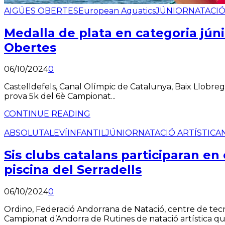
AIGÜES OBERTES
European Aquatics
JÚNIOR
NATACI
Medalla de plata en categoria jún
Obertes
06/10/2024
0
Castelldefels, Canal Olímpic de Catalunya, Baix Llobreg
prova 5k del 6è Campionat...
CONTINUE READING
ABSOLUT
ALEVÍ
INFANTIL
JÚNIOR
NATACIÓ ARTÍSTICA
Sis clubs catalans participaran en
piscina del Serradells
06/10/2024
0
Ordino, Federació Andorrana de Natació, centre de tecni
Campionat d’Andorra de Rutines de natació artística que