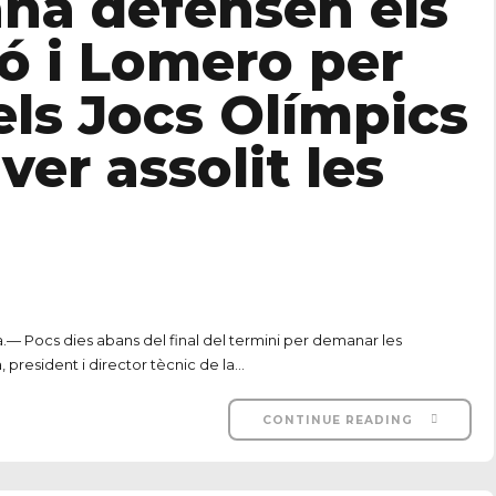
ana defensen els
ó i Lomero per
els Jocs Olímpics
er assolit les
va.— Pocs dies abans del final del termini per demanar les
, president i director tècnic de la...
CONTINUE READING