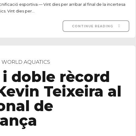
icació esportiva.— Vint dies per arribar al final de la incertesa
s. Vint dies per...
CONTINUE READING
WORLD AQUATICS
 i doble rècord
evin Teixeira al
onal de
rança