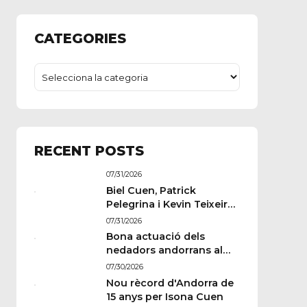
CATEGORIES
RECENT POSTS
07/31/2026
Biel Cuen, Patrick
Pelegrina i Kevin Teixeira
estan llestos per a París
07/31/2026
Bona actuació dels
nedadors andorrans al
Memorial Paulus
07/30/2026
Wildeboer de Sabadell
Nou rècord d'Andorra de
15 anys per Isona Cuen