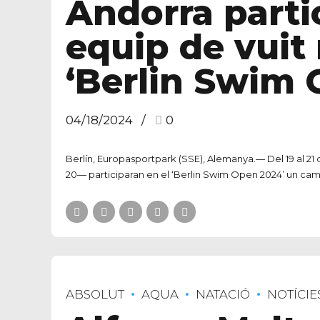
Andorra parti
equip de vuit
‘Berlin Swim 
04/18/2024
0
Berlín, Europasportpark (SSE), Alemanya.— Del 19 al 21 d’
20— participaran en el ‘Berlin Swim Open 2024’ un camp
ABSOLUT
AQUA
NATACIÓ
NOTÍCIE