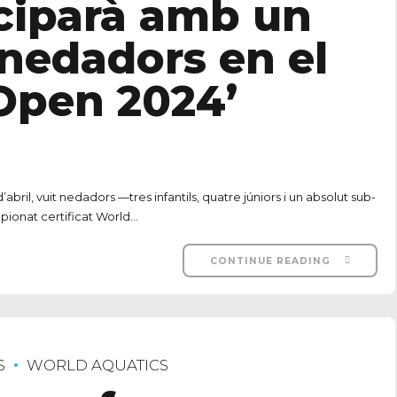
ciparà amb un
 nedadors en el
Open 2024’
abril, vuit nedadors —tres infantils, quatre júniors i un absolut sub-
ionat certificat World...
CONTINUE READING
S
WORLD AQUATICS