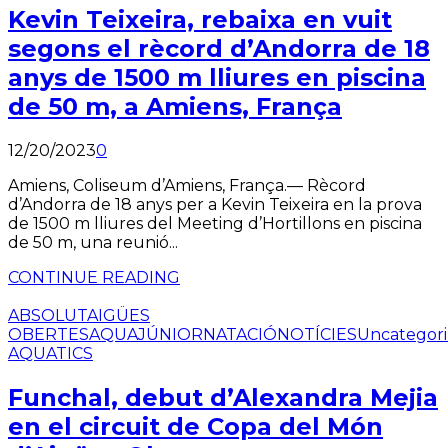
Kevin Teixeira, rebaixa en vuit
segons el rècord d’Andorra de 18
anys de 1500 m lliures en piscina
de 50 m, a Amiens, França
12/20/2023
0
Amiens, Coliseum d’Amiens, França.— Rècord
d’Andorra de 18 anys per a Kevin Teixeira en la prova
de 1500 m lliures del Meeting d’Hortillons en piscina
de 50 m, una reunió...
CONTINUE READING
ABSOLUT
AIGÜES
OBERTES
AQUA
JÚNIOR
NATACIÓ
NOTÍCIES
Uncategor
AQUATICS
Funchal, debut d’Alexandra Mejia
en el circuit de Copa del Món