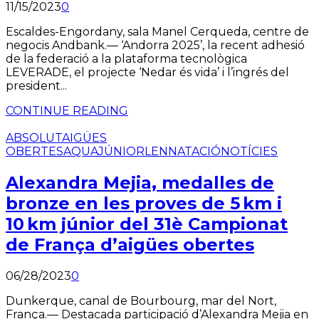
11/15/2023
0
Escaldes-Engordany, sala Manel Cerqueda, centre de
negocis Andbank.— ‘Andorra 2025’, la recent adhesió
de la federació a la plataforma tecnològica
LEVERADE, el projecte ‘Nedar és vida’ i l’ingrés del
president...
CONTINUE READING
ABSOLUT
AIGÜES
OBERTES
AQUA
JÚNIOR
LEN
NATACIÓ
NOTÍCIES
Alexandra Mejia, medalles de
bronze en les proves de 5 km i
10 km júnior del 31è Campionat
de França d’aigües obertes
06/28/2023
0
Dunkerque, canal de Bourbourg, mar del Nort,
França.— Destacada participació d’Alexandra Mejia en