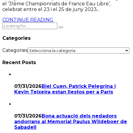
el ‘31ème Championnats de France Eau Libre’,
celebrat entre el 23 i el 25 de juny 2023...
CONTINUE READING
Categories
Categories
Recent Posts
07/31/2026
Biel Cuen, Patrick Pelegrina i
Kevin Teixeira estan llestos per a París
07/31/2026
Bona actuació dels nedadors
andorrans al Memorial Paulus Wildeboer de
Sabadell