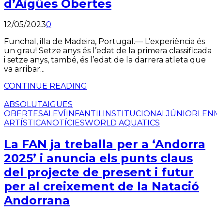
d’Aigües Obertes
12/05/2023
0
Funchal, illa de Madeira, Portugal.— L’experiència és
un grau! Setze anys és l’edat de la primera classificada
i setze anys, també, és l’edat de la darrera atleta que
va arribar...
CONTINUE READING
ABSOLUT
AIGÜES
OBERTES
ALEVÍ
INFANTIL
INSTITUCIONAL
JÚNIOR
LEN
ARTÍSTICA
NOTÍCIES
WORLD AQUATICS
La FAN ja treballa per a ‘Andorra
2025’ i anuncia els punts claus
del projecte de present i futur
per al creixement de la Natació
Andorrana