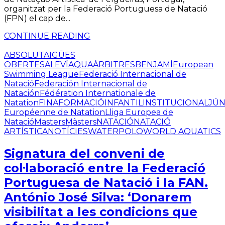
organitzat per la Federació Portuguesa de Natació
(FPN) el cap de...
CONTINUE READING
ABSOLUT
AIGÜES
OBERTES
ALEVÍ
AQUA
ÀRBITRES
BENJAMÍ
European
Swimming League
Federació Internacional de
Natació
Federación Internacional de
Natación
Fédération Internationale de
Natation
FINA
FORMACIÓ
INFANTIL
INSTITUCIONAL
JÚN
Européenne de Natation
Lliga Europea de
Natació
Masters
Màsters
NATACIÓ
NATACIÓ
ARTÍSTICA
NOTÍCIES
WATERPOLO
WORLD AQUATICS
Signatura del conveni de
col·laboració entre la Federació
Portuguesa de Natació i la FAN.
António José Silva: ‘Donarem
visibilitat a les condicions que