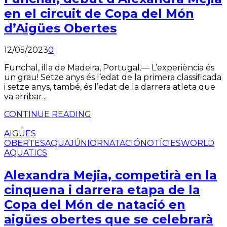
en el circuit de Copa del Món
d’Aigües Obertes
12/05/2023
0
Funchal, illa de Madeira, Portugal.— L’experiència és
un grau! Setze anys és l’edat de la primera classificada
i setze anys, també, és l’edat de la darrera atleta que
va arribar...
CONTINUE READING
AIGÜES
OBERTES
AQUA
JÚNIOR
NATACIÓ
NOTÍCIES
WORLD
AQUATICS
Alexandra Mejia, competirà en la
cinquena i darrera etapa de la
Copa del Món de natació en
aigües obertes que se celebrarà