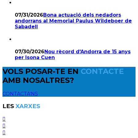
07/31/2026
Bona actuació dels nedadors
andorrans al Memorial Paulus Wildeboer de
Sabadell
07/30/2026
Nou rècord d'Andorra de 15 anys
per Isona Cuen
VOLS POSAR-TE EN
CONTACTE
AMB NOSALTRES?
CONTACTA'NS
LES
XARXES