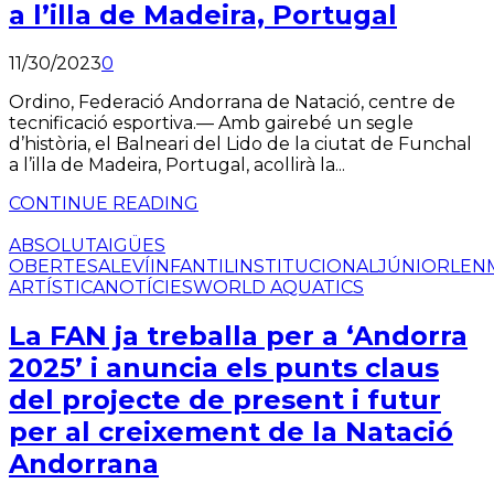
a l’illa de Madeira, Portugal
11/30/2023
0
Ordino, Federació Andorrana de Natació, centre de
tecnificació esportiva.— Amb gairebé un segle
d’història, el Balneari del Lido de la ciutat de Funchal
a l’illa de Madeira, Portugal, acollirà la...
CONTINUE READING
ABSOLUT
AIGÜES
OBERTES
ALEVÍ
INFANTIL
INSTITUCIONAL
JÚNIOR
LEN
ARTÍSTICA
NOTÍCIES
WORLD AQUATICS
La FAN ja treballa per a ‘Andorra
2025’ i anuncia els punts claus
del projecte de present i futur
per al creixement de la Natació
Andorrana