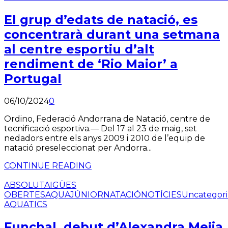
El grup d’edats de natació, es
concentrarà durant una setmana
al centre esportiu d’alt
rendiment de ‘Rio Maior’ a
Portugal
06/10/2024
0
Ordino, Federació Andorrana de Natació, centre de
tecnificació esportiva.— Del 17 al 23 de maig, set
nedadors entre els anys 2009 i 2010 de l’equip de
natació preseleccionat per Andorra...
CONTINUE READING
ABSOLUT
AIGÜES
OBERTES
AQUA
JÚNIOR
NATACIÓ
NOTÍCIES
Uncategor
AQUATICS
Funchal, debut d’Alexandra Mejia