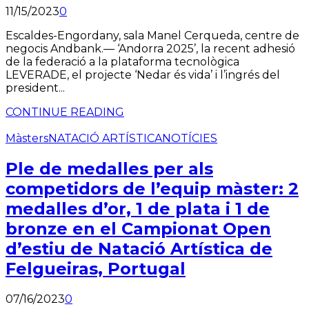
11/15/2023
0
Escaldes-Engordany, sala Manel Cerqueda, centre de
negocis Andbank.— ‘Andorra 2025’, la recent adhesió
de la federació a la plataforma tecnològica
LEVERADE, el projecte ‘Nedar és vida’ i l’ingrés del
president...
CONTINUE READING
Màsters
NATACIÓ ARTÍSTICA
NOTÍCIES
Ple de medalles per als
competidors de l’equip màster: 2
medalles d’or, 1 de plata i 1 de
bronze en el Campionat Open
d’estiu de Natació Artística de
Felgueiras, Portugal
07/16/2023
0