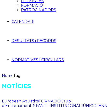
LLICÈNCIES
FORMACIÓ
PATROCINADORS
CALENDARI
RESULTATS i RECORDS
NORMATIVES I CIRCULARS
Home
Tag
NOTÍCIES
European Aquatics
FORMACIÓ
Grup
d'Entrenament
INFANTIL
INSTITUCIONAL
JÚNIOR
LEN
N