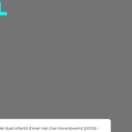
L
Ó
del duet infantil d’Aran Van Den Eerenbeemt (2009) i