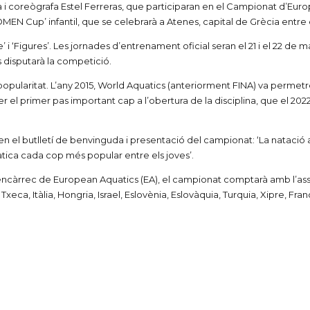
 i coreògrafa Estel Ferreras, que participaran en el Campionat d’Euro
EN Cup’ infantil, que se celebrarà a Atenes, capital de Grècia entre e
 i ‘Figures’. Les jornades d’entrenament oficial seran el 21 i el 22 de m
s disputarà la competició.
popularitat. L’any 2015, World Aquatics (anteriorment FINA) va permet
 el primer pas important cap a l’obertura de la disciplina, que el 20
 el butlletí de benvinguda i presentació del campionat: ‘La natació artí
uàtica cada cop més popular entre els joves’.
encàrrec de European Aquatics (EA), el campionat comptarà amb l’assis
ca, Itàlia, Hongria, Israel, Eslovènia, Eslovàquia, Turquia, Xipre, Franç