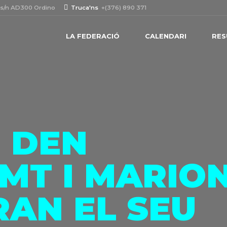
 s/n AD300 Ordino
Truca'ns
+(376) 890 371
LA FEDERACIÓ
CALENDARI
RES
 DEN
MT I MARIO
RAN EL SEU