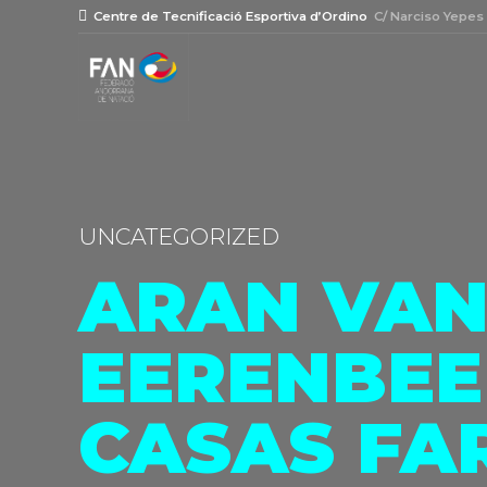
Centre de Tecnificació Esportiva d’Ordino
C/ Narciso Yepes
UNCATEGORIZED
ARAN VAN
EERENBEE
CASAS FA