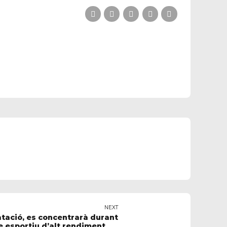
NEXT
atació, es concentrarà durant
 esportiu d’alt rendiment de