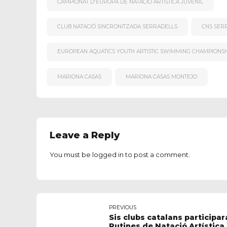
CAMPIONAT D'EUROPA DE NATACIÓ ARTÍSTICA JUVENIL
CLUB NATACIÓ SINCRONITZADA SERRADELLS
CNS SER
EUROPEAN AQUATICS YOUTH ARTISTIC SWIMMING CHAMPIONSH
MARIONA CASAS
MARIONA CASAS MONTEJO
Leave a Reply
You must be
logged in
to post a comment.
PREVIOUS
Sis clubs catalans participa
Rutines de Natació Artística 