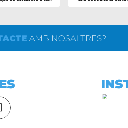
TACTE
AMB NOSALTRES?
ES
INS