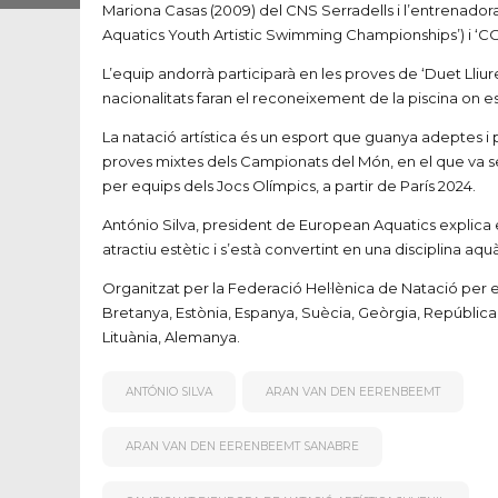
Mariona Casas (2009) del CNS Serradells i l’entrenadora
Aquatics Youth Artistic Swimming Championships’) i ‘COM
L’equip andorrà participarà en les proves de ‘Duet Lliure’
nacionalitats faran el reconeixement de la piscina on e
La natació artística és un esport que guanya adeptes i 
proves mixtes dels Campionats del Món, en el que va ser
per equips dels Jocs Olímpics, a partir de París 2024.
António Silva, president de European Aquatics explica en
atractiu estètic i s’està convertint en una disciplina aq
Organitzat per la Federació Hel·lènica de Natació per 
Bretanya, Estònia, Espanya, Suècia, Geòrgia, República Txe
Lituània, Alemanya.
ANTÓNIO SILVA
ARAN VAN DEN EERENBEEMT
ARAN VAN DEN EERENBEEMT SANABRE