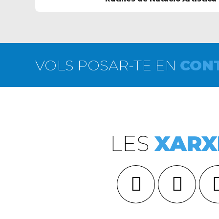
piscina del Serradells
VOLS POSAR-TE EN
CON
LES
XARX