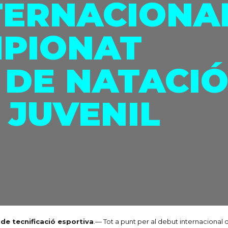
TERNACIONA
MPIONAT
 DE NATACI
 JUVENIL
de tecnificació esportiva
.— Tot a punt per al debut internacional 