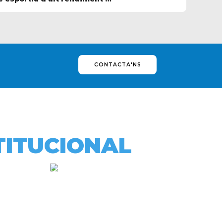
‘Rio Maior’ a Portugal
CONTACTA'NS
TITUCIONAL