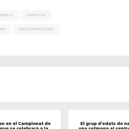
RADELLS
COMEN CUP
IPS
JOCS OLÍMPICS D’ESTIU
ran en el Campionat de
El grup d’edats de n
que se celebrarà a la
una setmana al centre