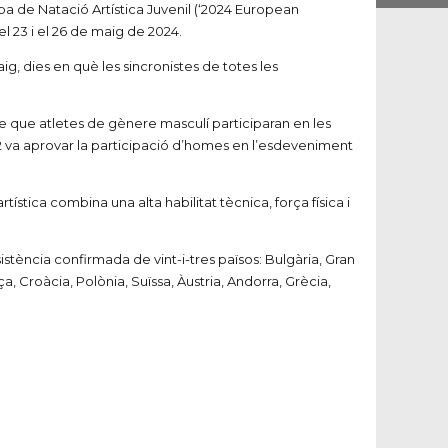
pa de Natació Artística Juvenil (‘2024 European
l 23 i el 26 de maig de 2024.
aig, dies en què les sincronistes de totes les
re que atletes de gènere masculí participaran en les
22 va aprovar la participació d’homes en l’esdeveniment
stica combina una alta habilitat tècnica, força física i
tència confirmada de vint-i-tres països: Bulgària, Gran
a, Croàcia, Polònia, Suïssa, Àustria, Andorra, Grècia,