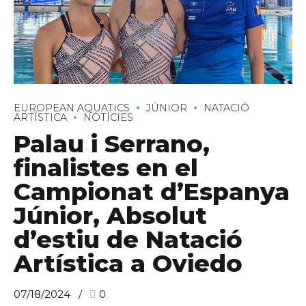
C/ Narciso Yepes s/n AD300 Ordino
EUROPEAN AQUATICS
JÚNIOR
NATACIÓ
ARTÍSTICA
NOTÍCIES
Palau i Serrano,
finalistes en el
Campionat d’Espanya
Júnior, Absolut
d’estiu de Natació
Artística a Oviedo
07/18/2024
0