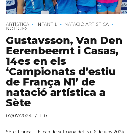
ARTÍSTICA
INFANTIL
NATACIÓ ARTÍSTICA
NOTÍCIES
Gustavsson, Van Den
Eerenbeemt i Casas,
14es en els
‘Campionats d’estiu
de França N1’ de
natació artística a
Sète
07/07/2024
0
Sète, França.— El cap de setmana del 15 i 16 de juny 2024,