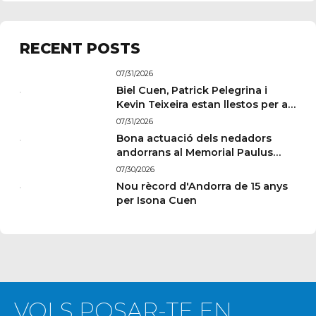
RECENT POSTS
07/31/2026
Biel Cuen, Patrick Pelegrina i
Kevin Teixeira estan llestos per a
París
07/31/2026
Bona actuació dels nedadors
andorrans al Memorial Paulus
Wildeboer de Sabadell
07/30/2026
Nou rècord d'Andorra de 15 anys
per Isona Cuen
VOLS POSAR-TE EN