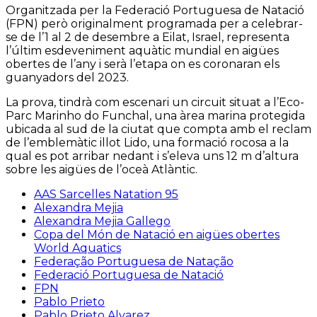
Organitzada per la Federació Portuguesa de Natació
(FPN) però originalment programada per a celebrar-
se de l’1 al 2 de desembre a Eilat, Israel, representa
l’últim esdeveniment aquàtic mundial en aigües
obertes de l’any i serà l’etapa on es coronaran els
guanyadors del 2023.
La prova, tindrà com escenari un circuit situat a l’Eco-
Parc Marinho do Funchal, una àrea marina protegida
ubicada al sud de la ciutat que compta amb el reclam
de l’emblemàtic illot Lido, una formació rocosa a la
qual es pot arribar nedant i s’eleva uns 12 m d’altura
sobre les aigües de l’oceà Atlàntic.
AAS Sarcelles Natation 95
Alexandra Mejia
Alexandra Mejia Gallego
Copa del Món de Natació en aigües obertes
World Aquatics
Federação Portuguesa de Natação
Federació Portuguesa de Natació
FPN
Pablo Prieto
Pablo Prieto Alvarez