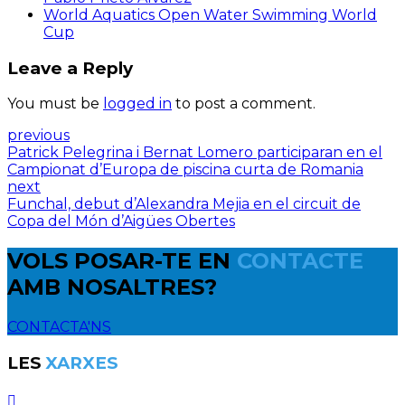
World Aquatics Open Water Swimming World
Cup
Leave a Reply
You must be
logged in
to post a comment.
previous
Patrick Pelegrina i Bernat Lomero participaran en el
Campionat d’Europa de piscina curta de Romania
next
Funchal, debut d’Alexandra Mejia en el circuit de
Copa del Món d’Aigües Obertes
VOLS POSAR-TE EN
CONTACTE
AMB NOSALTRES?
CONTACTA'NS
LES
XARXES