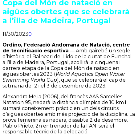
Copa del Món de natació en
aigües obertes que se celebrarà
a l’illa de Madeira, Portugal
11/30/2023
0
Ordino, Federació Andorrana de Natació, centre
de tecnificació esportiva
.— Amb gairebé un segle
d’història, el Balneari del Lido de la ciutat de Funchal
a l’illa de Madeira, Portugal, acollirà la cinquena i
darrera etapa de la Copa del Món de natació en
aigües obertes 2023 (
World Aquatics Open Water
Swimming World Cup
), que se celebrarà el cap de
setmana del 2 i el 3 de desembre de 2023.
Alexandra Mejia (2006), del francès AAS Sarcelles
Natation 95, nedarà la distància olímpica de 10 km i
sumarà coneixement pràctic en un dels circuits
d’aigües obertes amb més projecció de la disciplina. La
prova femenina es nedarà, dissabte 2 de desembre.
Pablo Prieto, 2n entrenador de la FAN, serà el
responsable tècnic de la delegació.