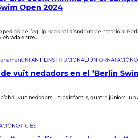
n Swim Open 2024
expedició de l’equip nacional d’Andorra de natació al Be
elebrada entre...
renament
INFANTIL
INSTITUCIONAL
JÚNIOR
NATACIÓ
NO
de vuit nedadors en el ‘Berlin Sw
d’abril, vuit nedadors —tres infantils, quatre júniors i 
ACIÓ
NOTÍCIES