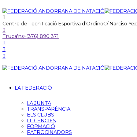
Centre de Tecnificació Esportiva d’Ordino
C/ Narciso Ye
Truca'ns
+(376) 890 371
LA FEDERACIÓ
LA JUNTA
TRANSPARÈNCIA
ELS CLUBS
LLICÈNCIES
FORMACIÓ
PATROCINADORS