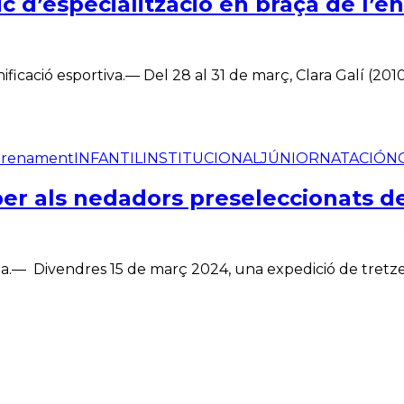
ic d’especialització en braça de l’
icació esportiva.— Del 28 al 31 de març, Clara Galí (2010
trenament
INFANTIL
INSTITUCIONAL
JÚNIOR
NATACIÓ
NO
er als nedadors preseleccionats de
na.— Divendres 15 de març 2024, una expedició de tretze