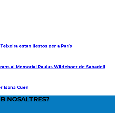
Teixeira estan llestos per a París
rans al Memorial Paulus Wildeboer de Sabadell
er Isona Cuen
B NOSALTRES?