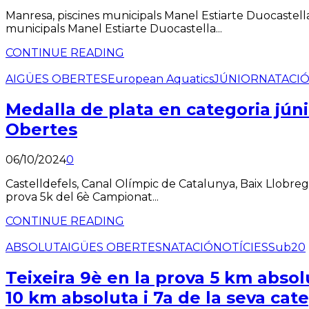
Manresa, piscines municipals Manel Estiarte Duocastella
municipals Manel Estiarte Duocastella...
CONTINUE READING
AIGÜES OBERTES
European Aquatics
JÚNIOR
NATACI
Medalla de plata en categoria jún
Obertes
06/10/2024
0
Castelldefels, Canal Olímpic de Catalunya, Baix Llobreg
prova 5k del 6è Campionat...
CONTINUE READING
ABSOLUT
AIGÜES OBERTES
NATACIÓ
NOTÍCIES
Sub20
Teixeira 9è en la prova 5 km abso
10 km absoluta i 7a de la seva cat