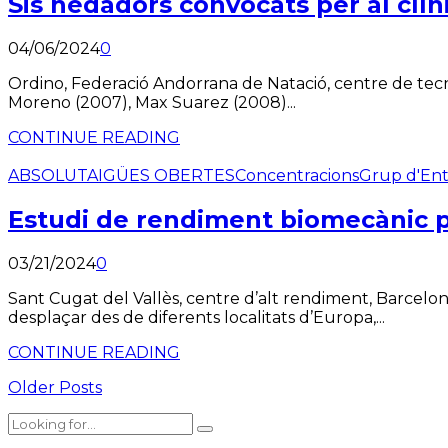
Sis nedadors convocats per al clín
04/06/2024
0
Ordino, Federació Andorrana de Natació, centre de tecnif
Moreno (2007), Max Suarez (2008)...
CONTINUE READING
ABSOLUT
AIGÜES OBERTES
Concentracions
Grup d'En
Estudi de rendiment biomecànic p
03/21/2024
0
Sant Cugat del Vallès, centre d’alt rendiment, Barcelo
desplaçar des de diferents localitats d’Europa,...
CONTINUE READING
Older Posts