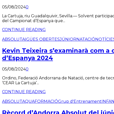
05/08/2024
0
La Cartuja, riu Guadalquivir, Sevilla.— Solvent particip
del Campionat d’Espanya que...
CONTINUE READING
ABSOLUT
AIGÜES OBERTES
JÚNIOR
NATACIÓ
NOTÍCIE
Kevin Teixeira s’examinarà com a 
d’Espanya 2024
05/08/2024
0
Ordino, Federació Andorrana de Natació, centre de tecnif
‘CEAR La Cartuja’...
CONTINUE READING
ABSOLUT
AQUA
FORMACIÓ
Grup d'Entrenament
INFAN
Rècord d’Andorra Absolut del júni