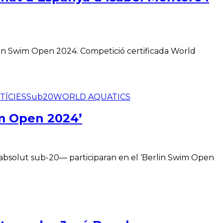
rlin Swim Open 2024. Competició certificada World
TÍCIES
Sub20
WORLD AQUATICS
im Open 2024’
un absolut sub-20— participaran en el ‘Berlin Swim Open