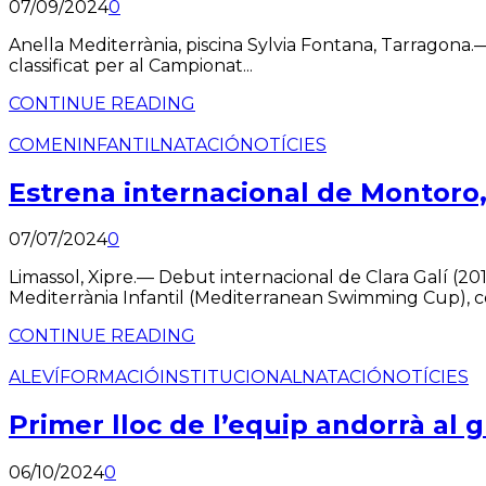
07/09/2024
0
Anella Mediterrània, piscina Sylvia Fontana, Tarragona.— 2
classificat per al Campionat...
CONTINUE READING
COMEN
INFANTIL
NATACIÓ
NOTÍCIES
Estrena internacional de Montoro,
07/07/2024
0
Limassol, Xipre.— Debut internacional de Clara Galí (2
Mediterrània Infantil (Mediterranean Swimming Cup), ce
CONTINUE READING
ALEVÍ
FORMACIÓ
INSTITUCIONAL
NATACIÓ
NOTÍCIES
Primer lloc de l’equip andorrà al 
06/10/2024
0