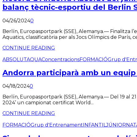
balanç tècnic-esportiu del Berli
04/26/2024
0
Berlín, Europasportpark (SSE), Alemanya.— Finalitza l’
Aquatics, classificatòria per als Jocs Olímpics de París, c
CONTINUE READING
ABSOLUT
AQUA
Concentracions
FORMACIÓ
Grup d'Ent
Andorra participarà amb un equip 
04/18/2024
0
Berlín, Europasportpark (SSE), Alemanya.— Del 19 al 21 
2024’ un campionat certificat World...
CONTINUE READING
FORMACIÓ
Grup d'Entrenament
INFANTIL
JÚNIOR
NAT