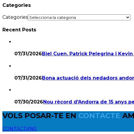
Categories
Categories
Recent Posts
07/31/2026
Biel Cuen, Patrick Pelegrina i Kevin 
07/31/2026
Bona actuació dels nedadors andor
07/30/2026
Nou rècord d'Andorra de 15 anys p
VOLS POSAR-TE EN
CONTACTE
AM
CONTACTA'NS