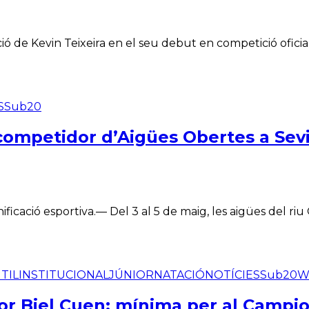
ació de Kevin Teixeira en el seu debut en competició ofici
S
Sub20
competidor d’Aigües Obertes a Sevi
icació esportiva.— Del 3 al 5 de maig, les aigües del riu
TIL
INSTITUCIONAL
JÚNIOR
NATACIÓ
NOTÍCIES
Sub20
W
or Biel Cuen; mínima per al Campio