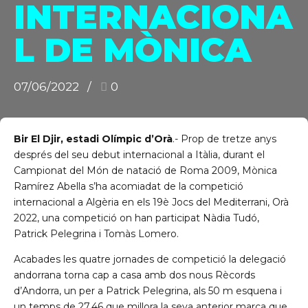
INTERNACIONA
L DE MÒNICA
C/ Narciso Yepes s/n AD300 Ordino
07/06/2022
0
Bir El Djir, estadi Olímpic d’Orà
.- Prop de tretze anys
després del seu debut internacional a Itàlia, durant el
Campionat del Món de natació de Roma 2009, Mònica
Ramírez Abella s’ha acomiadat de la competició
internacional a Algèria en els 19è Jocs del Mediterrani, Orà
2022, una competició on han participat Nàdia Tudó,
Patrick Pelegrina i Tomàs Lomero.
Acabades les quatre jornades de competició la delegació
andorrana torna cap a casa amb dos nous Rècords
d’Andorra, un per a Patrick Pelegrina, als 50 m esquena i
un temps de 27,46 que millora la seva anterior marca que