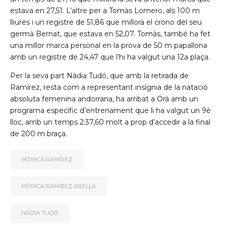
estava en 27,51. L’altre per a Tomàs Lomero, als 100 m
lliures i un registre de 51,86 que millora el crono del seu
germà Bernat, que estava en 52,07. Tomàs, també ha fet
una millor marca personal en la prova de 50 m papallona
amb un registre de 24,47 que l’hi ha valgut una 12a plaça.
Per la seva part Nàdia Tudó, que amb la retirada de
Ramírez, resta com a representant insígnia de la natació
absoluta femenina andorrana, ha arribat a Orà amb un
programa específic d’entrenament que li ha valgut un 9è
lloc, amb un temps 2:37,60 molt a prop d’accedir a la final
de 200 m braça.
MÒNICA RAMÍREZ
MÒNICA RAMÍREZ ABELLA
NÀDIA TUDÓ