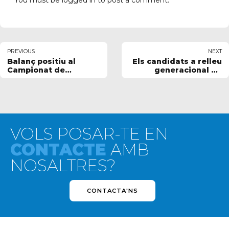
PREVIOUS
NEXT
Balanç positiu al
Els candidats a relleu
Campionat de
generacional de
Catalunya Júnior
l'absoluta de natació
d’estiu i el Trofeu
presenten credencials
Ciutat de Mataró
Absolut
VOLS POSAR-TE EN
CONTACTE
AMB
NOSALTRES?
CONTACTA'NS