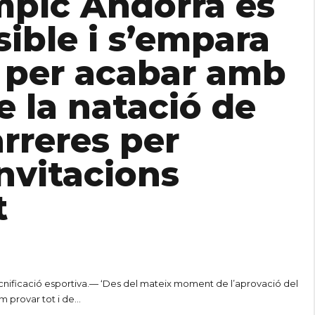
mpic Andorrà es
ible i s’empara
at per acabar amb
e la natació de
arreres per
invitacions
t
cnificació esportiva.— ‘Des del mateix moment de l’aprovació del
m provar tot i de...