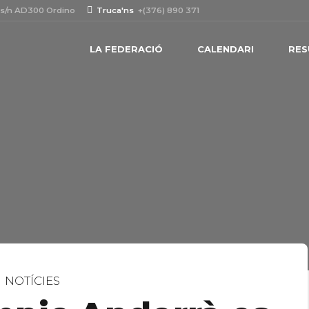
 s/n AD300 Ordino
Truca'ns
+(376) 890 371
LA FEDERACIÓ
CALENDARI
RES
NOTÍCIES