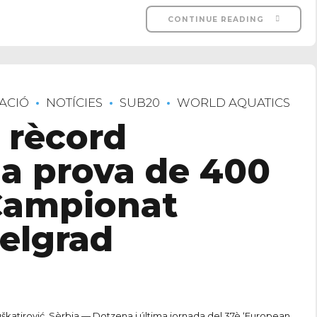
CONTINUE READING
ACIÓ
NOTÍCIES
SUB20
WORLD AQUATICS
a rècord
la prova de 400
 Campionat
elgrad
škatirović, Sèrbia.— Dotzena i última jornada del 37è ‘European