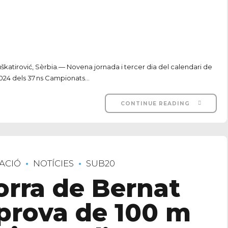
katirović, Sèrbia.— Novena jornada i tercer dia del calendari de
024 dels 37 ns Campionats...
CONTINUE READING
ACIÓ
NOTÍCIES
SUB20
rra de Bernat
prova de 100 m