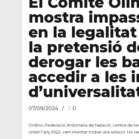
El Comitè Olí
mostra impass
en la legalit
la pretensió d
derogar les b
accedir a les 
d’universalita
07/09/2024
0
Ordino, Federació Andorrana de Natació, centre de te
criteri l’any 2022, vam intentar trobar una solució. Ho va