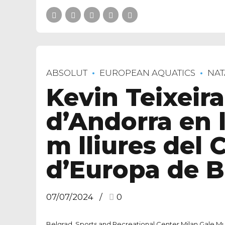
ABSOLUT
EUROPEAN AQUATICS
NAT
Kevin Teixeir
d’Andorra en 
m lliures del
d’Europa de B
07/07/2024
0
Belgrad, Sports and Recreational Center Milan Gale Mu