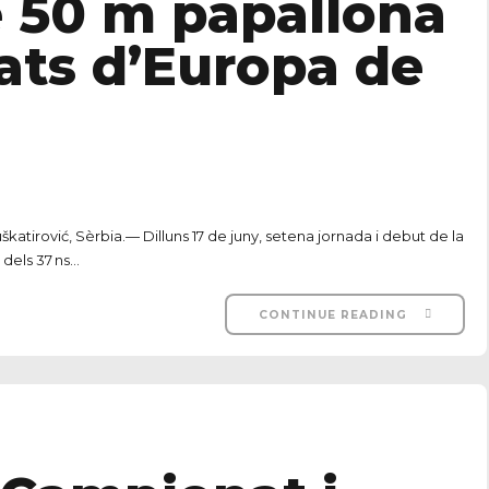
e 50 m papallona
ats d’Europa de
atirović, Sèrbia.— Dilluns 17 de juny, setena jornada i debut de la
dels 37 ns...
CONTINUE READING