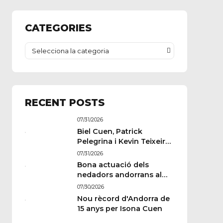
CATEGORIES
Selecciona la categoria
RECENT POSTS
07/31/2026
Biel Cuen, Patrick
Pelegrina i Kevin Teixeira
estan llestos per a París
07/31/2026
Bona actuació dels
nedadors andorrans al
Memorial Paulus
07/30/2026
Wildeboer de Sabadell
Nou rècord d'Andorra de
15 anys per Isona Cuen