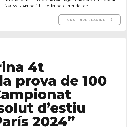
ra (2005/CN Antibes), ha nedat pel carrer dos de...
CONTINUE READING
rina 4t
la prova de 100
‘Campionat
olut d’estiu
París 2024”