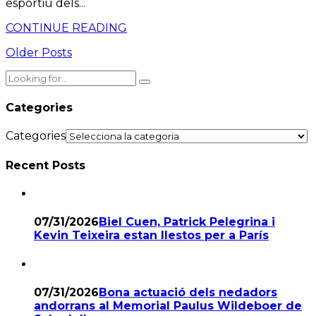
esportiu dels...
CONTINUE READING
Older Posts
Categories
Categories
Recent Posts
07/31/2026
Biel Cuen, Patrick Pelegrina i
Kevin Teixeira estan llestos per a París
07/31/2026
Bona actuació dels nedadors
andorrans al Memorial Paulus Wildeboer de