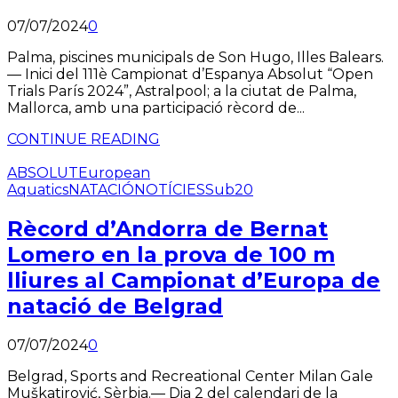
07/07/2024
0
Palma, piscines municipals de Son Hugo, Illes Balears.
— Inici del 111è Campionat d’Espanya Absolut “Open
Trials París 2024”, Astralpool; a la ciutat de Palma,
Mallorca, amb una participació rècord de...
CONTINUE READING
ABSOLUT
European
Aquatics
NATACIÓ
NOTÍCIES
Sub20
Rècord d’Andorra de Bernat
Lomero en la prova de 100 m
lliures al Campionat d’Europa de
natació de Belgrad
07/07/2024
0
Belgrad, Sports and Recreational Center Milan Gale
Muškatirović, Sèrbia.— Dia 2 del calendari de la