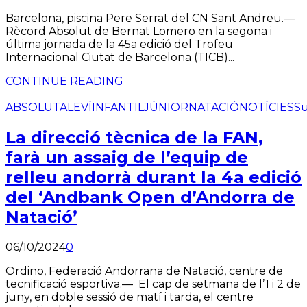
Barcelona, piscina Pere Serrat del CN Sant Andreu.—
Rècord Absolut de Bernat Lomero en la segona i
última jornada de la 45a edició del Trofeu
Internacional Ciutat de Barcelona (TICB)...
CONTINUE READING
ABSOLUT
ALEVÍ
INFANTIL
JÚNIOR
NATACIÓ
NOTÍCIES
S
La direcció tècnica de la FAN,
farà un assaig de l’equip de
relleu andorrà durant la 4a edició
del ‘Andbank Open d’Andorra de
Natació’
06/10/2024
0
Ordino, Federació Andorrana de Natació, centre de
tecnificació esportiva.— El cap de setmana de l’1 i 2 de
juny, en doble sessió de matí i tarda, el centre