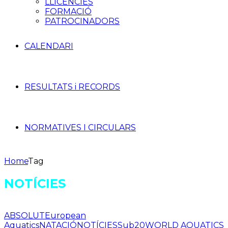
LLICÈNCIES
FORMACIÓ
PATROCINADORS
CALENDARI
RESULTATS i RECORDS
NORMATIVES I CIRCULARS
Home
Tag
NOTÍCIES
ABSOLUT
European
Aquatics
NATACIÓ
NOTÍCIES
Sub20
WORLD AQUATICS