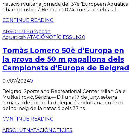
natació i vuitena jornada del 37è ‘European Aquatics
Championships‘, Belgrad 2024 que se celebra al...
CONTINUE READING
ABSOLUT
European
Aquatics
NATACIÓ
NOTÍCIES
Sub20
Tomàs Lomero 50è d’Europa en
la prova de 50 m papallona dels
Campionats d’Europa de Belgrad
07/07/2024
0
Belgrad, Sports and Recreational Center Milan Gale
Muškatirović, Sèrbia.— Dilluns 17 de juny, setena
jornada i debut de la delegació andorrana, en l’inici
del torneig de la natació dels 37 ns...
CONTINUE READING
ABSOLUT
NATACIÓ
NOTÍCIES