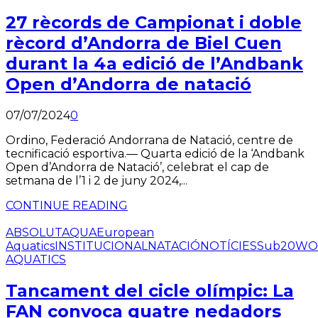
27 rècords de Campionat i doble
rècord d’Andorra de Biel Cuen
durant la 4a edició de l’Andbank
Open d’Andorra de natació
07/07/2024
0
Ordino, Federació Andorrana de Natació, centre de
tecnificació esportiva.— Quarta edició de la ‘Andbank
Open d’Andorra de Natació’, celebrat el cap de
setmana de l’1 i 2 de juny 2024,...
CONTINUE READING
ABSOLUT
AQUA
European
Aquatics
INSTITUCIONAL
NATACIÓ
NOTÍCIES
Sub20
WO
AQUATICS
Tancament del cicle olímpic: La
FAN convoca quatre nedadors