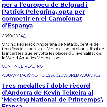
per a l’europeu de Belgrad i
Patrick Pelegrina, opta per
competir en el Campionat
d’Espanya
06/10/2024
0
Ordino, Federació Andorrana de Natació, centre de
tecnificació esportiva.— Vint dies per arribar al final de
la incertesa que envolta les places d’universalitat de
la World Aquatics. Vint dies per...
CONTINUE READING
AQUA
NATACIÓ
NOTÍCIES
Sub20
WORLD AQUATICS
Tres medalles i doble rècord
d’Andorra de Kevin Teixeira al
‘Meeting National de Printemps’,
França