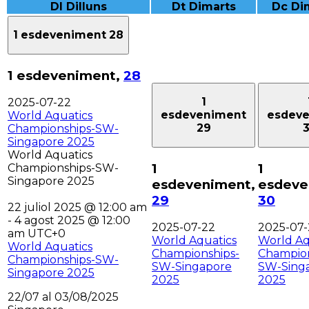
Dl
Dilluns
Dt
Dimarts
Dc
Di
1 esdeveniment
28
1 esdeveniment,
28
1
2025-07-22
esdeveniment
esdev
World Aquatics
29
Championships-SW-
Singapore 2025
World Aquatics
1
1
Championships-SW-
Singapore 2025
esdeveniment,
esdeve
29
30
22 juliol 2025 @ 12:00 am
-
4 agost 2025 @ 12:00
2025-07-22
2025-07-
am
UTC+0
World Aquatics
World Aq
World Aquatics
Championships-
Champion
Championships-SW-
SW-Singapore
SW-Sing
Singapore 2025
2025
2025
22/07 al 03/08/2025