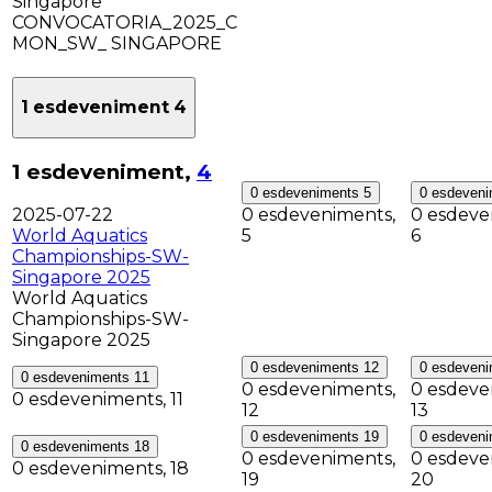
Singapore
CONVOCATORIA_2025_C
MON_SW_ SINGAPORE
1 esdeveniment
4
1 esdeveniment,
4
0 esdeveniments
5
0 esdeven
0 esdeveniments,
0 esdeve
2025-07-22
5
6
World Aquatics
Championships-SW-
Singapore 2025
World Aquatics
Championships-SW-
Singapore 2025
0 esdeveniments
12
0 esdeven
0 esdeveniments
11
0 esdeveniments,
0 esdeve
0 esdeveniments,
11
12
13
0 esdeveniments
19
0 esdeven
0 esdeveniments
18
0 esdeveniments,
0 esdeve
0 esdeveniments,
18
19
20