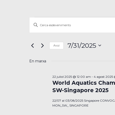
Esdeveniments
Navegació
Introduïu
visual
del
la
i
paraula
31
clau.
cerca
7/31/2025
Avui
juliol
Cerqueu
d'Esdeveniments
Selecciona
Esdeveniments
2025
una
per
En marxa
data.
paraula
clau.
22 juliol 2025 @ 12:00 am
-
4 agost 2025
World Aquatics Cham
SW-Singapore 2025
22/07 al 03/08/2025 Singapore CONVO
MON_SW_ SINGAPORE