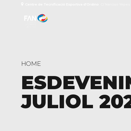
Centre de Tecnificació Esportiva d’Ordino
C/ Narciso Yepes
HOME
ESDEVENI
JULIOL 20