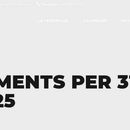
 s/n AD300 Ordino
Truca'ns
+(376) 890 371
LA FEDERACIÓ
CALENDARI
RES
MENTS PER 3
25