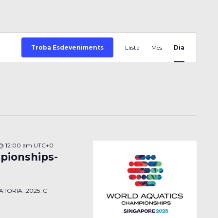
Navegaci
Troba Esdeveniments
Llista
Mes
de
Dia
visualitza
Esdeveni
 @ 12:00 am
UTC+0
pionships-
CATORIA_2025_C