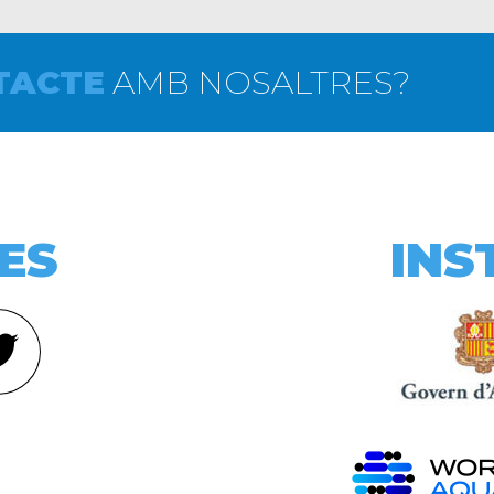
TACTE
AMB NOSALTRES?
ES
INS