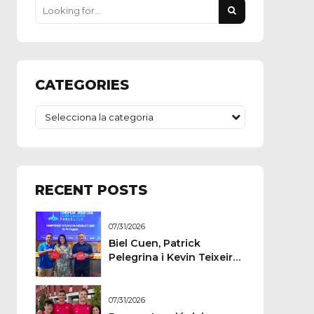
ó
CATEGORIES
cions
ment
Selecciona la categoria
RECENT POSTS
07/31/2026
Biel Cuen, Patrick
Pelegrina i Kevin Teixeira
estan llestos per a París
07/31/2026