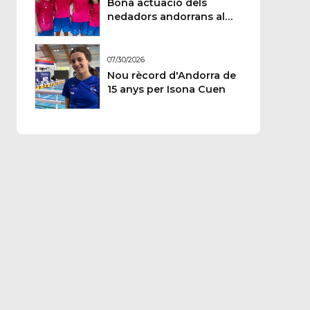
Bona actuació dels
nedadors andorrans al
Memorial Paulus
Wildeboer de Sabadell
07/30/2026
Nou rècord d'Andorra de
15 anys per Isona Cuen