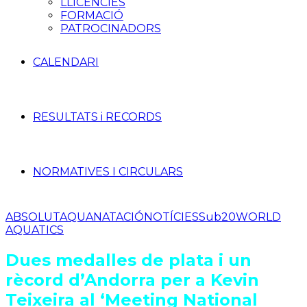
LLICÈNCIES
FORMACIÓ
PATROCINADORS
CALENDARI
RESULTATS i RECORDS
NORMATIVES I CIRCULARS
ABSOLUT
AQUA
NATACIÓ
NOTÍCIES
Sub20
WORLD
AQUATICS
Dues medalles de plata i un
rècord d’Andorra per a Kevin
Teixeira al ‘Meeting National