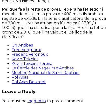
del 2015 a Nimes, França.
Pel que fa a la resta de proves, Teixeira ha fet segon i
medalla de plata en la prova de 400 m estils amb un
registre de 4:43,16. En la sèrie classificatòria de la prova
de 200 m lliures ha arribat en 16a plaça (1:57,99 / +
1:00,13) que li ha classificat per a la final B, on ha fet un
crono de 2:01,61 que li ha valgut el 8è lloc de la
classificació.
CN Antibes
Fred Vergnoux
Frédéric Vergnoux
Kevin Teixeira
Kevin Teixeira Pereira
Le Cercle des Nageurs d’Antibes
Meeting Nacional de Saint-Raphaël
Pol Arias
Pol Arias Dourdet
Leave a Reply
You must be
logged in
to post a comment.