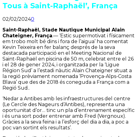
Tous à Saint-Raphaël’, França
02/02/2024
0
Saint-Raphaël, Stade Nautique Municipal Alain
Chateigner, França
.— ‘Estic supermotivat i físicament
em trobo molt bé dins i fora de l’aigua’ ha comentat
Kevin Teixeira en fer balanç després de la seva
destacada participació en el Meeting Nacional de
Saint-Raphaël en piscina de 50 m, celebrat entre el 26
i el 28 de gener 2024, i organitzada per la ‘Ligue
Région Sud’ a l’estadi nàutic Alain Chateigner situat a
la regió prèviament nomenada ‘Provença-Alps-Costa
Blava’ que des de 2018 és coneguda a França com a
Regió Sud..
‘Nedar a Antibes amb les infraestructures del centre
(Le Cercle des Nageurs d’Antibes), representa una
oportunitat d’or… tinc un pla d’entrenament específic
i és una sort poder entrenar amb Fred (Vergnoux).
Gràcies a la seva feina i a l’esforç del dia a dia, a poc a
poc van sortint els resultats’.