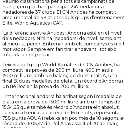
Reunió classificatòria per a tots els campionats de
França, en què han participat 247 nedadors i
nedadores de 37 clubs. El CN Antibes ha competit
amb un total de 48 atletes dels grups d’entrenament
Elite, World Aquatics i CAF.
‘La diferència entre Antibes i Andorra està en el nivell
dels nedadors. N’hi ha (nedadors) de nivell semblant
al meu i superior. Entrenar amb els companys és molt
motivador. Sempre em fan tirar endavant i tot això
m’ajuda a progressar’
Teixeira del grup World Aquatics del CN Antibes, ha
competit les proves de 200 m lliure, 400 m estils i
1500 m lliure, amb un balanç de dues finals A, una
final B, dues medalles de plata, un rècord d’Andorra i
un 8è lloc en la prova de 200 m lliure.
L’internacional andorrà ha arribat segon i medalla de
plata en la prova de 1500 m lliure amb un temps de
15:54,95 que també és rècord d’Andorra elit absolut.
La marca trenca la barrera de 16 minuts, representa
758 punts AQUA i rebaixa en poc més de 10 segons, el
rècord de 16:05,47 de Pol Arias assolit el 20 de març