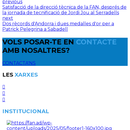
previous
Satisfacció de la direcció tècnica de la FAN, després de
la jornada de tecnificació de Jordi Jou al Serradells
next
Dos rècords d'Andorra i dues medalles d'or per a
Patrick Pelegrina a Sabadell
VOLS POSAR-TE EN
CONTACTE
AMB NOSALTRES?
CONTACTA'NS
LES
XARXES
INSTITUCIONAL