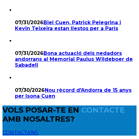
07/31/2026
Biel Cuen, Patrick Pelegrina i
Kevin Teixeira estan llestos per a París
07/31/2026
Bona actuació dels nedadors
andorrans al Memorial Paulus Wildeboer de
Sabadell
07/30/2026
Nou rècord d'Andorra de 15 anys
per Isona Cuen
VOLS POSAR-TE EN
CONTACTE
AMB NOSALTRES?
CONTACTA'NS