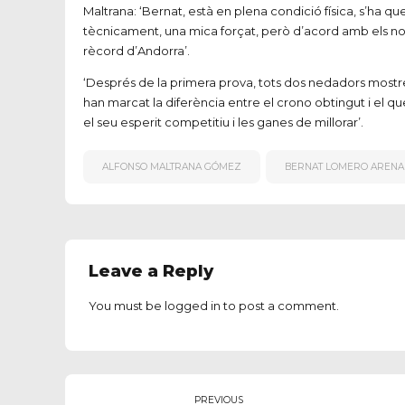
Maltrana: ‘Bernat, està en plena condició física, s’ha 
tècnicament, una mica forçat, però d’acord amb els nost
rècord d’Andorra’.
‘Després de la primera prova, tots dos nedadors mostren
han marcat la diferència entre el crono obtingut i el qu
el seu esperit competitiu i les ganes de millorar’.
ALFONSO MALTRANA GÓMEZ
BERNAT LOMERO ARENA
Leave a Reply
You must be
logged in
to post a comment.
PREVIOUS