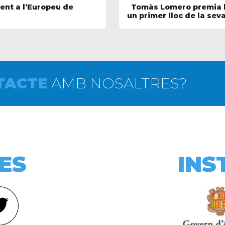
ent a l’Europeu de
Tomàs Lomero premia l
un primer lloc de la sev
TACTE
AMB NOSALTRES?
ES
INS