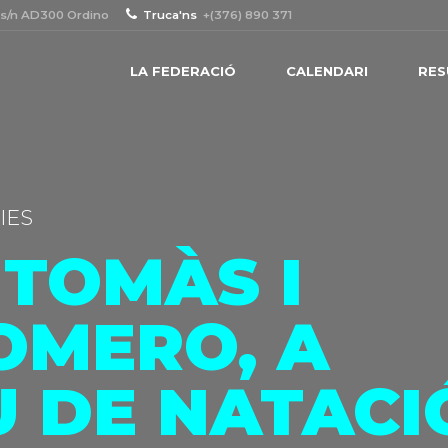
 s/n AD300 Ordino
Truca'ns
+(376) 890 371
LA FEDERACIÓ
CALENDARI
RES
IES
 TOMÀS I
OMERO, A
U DE NATACI