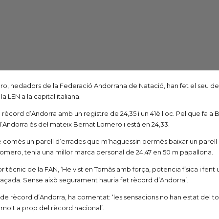
ro, nedadors de la Federació Andorrana de Natació, han fet el seu de
LEN a la capital italiana.
 rècord d’Andorra amb un registre de 24,35 i un 41è lloc. Pel que fa a 
d’Andorra és del mateix Bernat Lomero i està en 24,33.
 he comès un parell d’errades que m’haguessin permès baixar un parel
Lomero, tenia una millor marca personal de 24,47 en 50 m papallona.
or tècnic de la FAN, ‘He vist en Tomàs amb força, potencia física i fe
braçada. Sense això segurament hauria fet rècord d’Andorra’.
 rècord d’Andorra, ha comentat: ‘les sensacions no han estat del tot b
ic molt a prop del rècord nacional’.