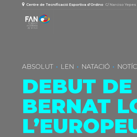
Centre de Tecnificació Esportiva d’Ordino
C/ Narciso Yepes
ABSOLUT
LEN
NATACIÓ
NOTÍC
DEBUT DE
BERNAT L
L’EUROPE