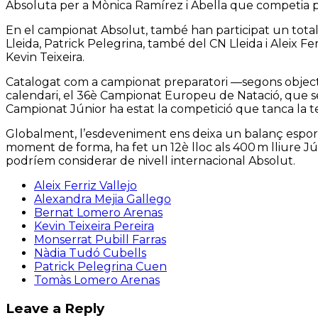
Absoluta per a Mònica Ramírez i Abella que competia 
En el campionat Absolut, també han participat un tot
Lleida, Patrick Pelegrina, també del CN Lleida i Aleix F
Kevin Teixeira.
Catalogat com a campionat preparatori —segons objectiu
calendari, el 36è Campionat Europeu de Natació, que se c
Campionat Júnior ha estat la competició que tanca la te
Globalment, l’esdeveniment ens deixa un balanç esportiu 
moment de forma, ha fet un 12è lloc als 400 m lliure Jún
podríem considerar de nivell internacional Absolut.
Aleix Ferriz Vallejo
Alexandra Mejia Gallego
Bernat Lomero Arenas
Kevin Teixeira Pereira
Monserrat Pubill Farras
Nàdia Tudó Cubells
Patrick Pelegrina Cuen
Tomàs Lomero Arenas
Leave a Reply