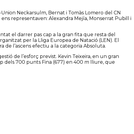
rt-Union Neckarsulm, Bernat i Tomàs Lomero del CN
or ens representaven: Alexandra Mejía, Monserrat Pubill i
at el darrer pas cap a la gran fita que resta del
rganitzat per la Lliga Europea de Natació (LEN). El
 de l’ascens efectiu a la categoria Absoluta.
stió de l’esforç previst. Kevin Teixeira, en un gran
rop dels 700 punts Fina (677) en 400 m lliure, que