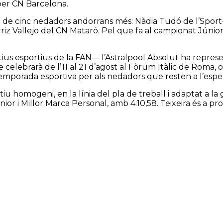
per CN Barcelona.
al de cinc nedadors andorrans més: Nàdia Tudó de l’Spo
erriz Vallejo del CN Mataró. Pel que fa al campionat Júni
s esportius de la FAN— l’Astralpool Absolut ha represent
elebrarà de l’11 al 21 d’agost al Fòrum Itàlic de Roma, o
mporada esportiva per als nedadors que resten a l’espera
homogeni, en la línia del pla de treball i adaptat a la ge
ior i Millor Marca Personal, amb 4:10,58. Teixeira és a p