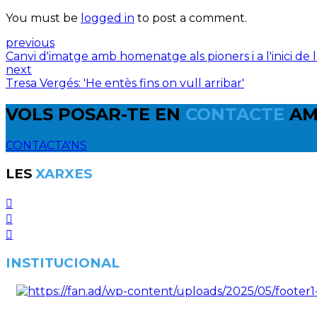
You must be
logged in
to post a comment.
previous
Canvi d'imatge amb homenatge als pioners i a l'inici de 
next
Tresa Vergés: 'He entès fins on vull arribar'
VOLS POSAR-TE EN
CONTACTE
AM
CONTACTA'NS
LES
XARXES
INSTITUCIONAL