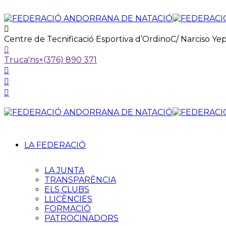
Centre de Tecnificació Esportiva d’Ordino
C/ Narciso Ye
Truca'ns
+(376) 890 371
LA FEDERACIÓ
LA JUNTA
TRANSPARÈNCIA
ELS CLUBS
LLICÈNCIES
FORMACIÓ
PATROCINADORS