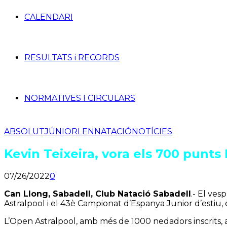
CALENDARI
RESULTATS i RECORDS
NORMATIVES I CIRCULARS
ABSOLUT
JÚNIOR
LEN
NATACIÓ
NOTÍCIES
Kevin Teixeira, vora els 700 punts
07/26/2022
0
Can Llong, Sabadell, Club Natació Sabadell
.- El ve
Astralpool i el 43è Campionat d’Espanya Junior d’estiu, e
L’Open Astralpool, amb més de 1000 nedadors inscrits, 