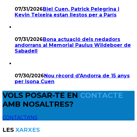
07/31/2026
Biel Cuen, Patrick Pelegrina i
Kevin Teixeira estan llestos per a París
07/31/2026
Bona actuació dels nedadors
andorrans al Memorial Paulus Wildeboer de
Sabadell
07/30/2026
Nou rècord d'Andorra de 15 anys
per Isona Cuen
VOLS POSAR-TE EN
CONTACTE
AMB NOSALTRES?
CONTACTA'NS
LES
XARXES