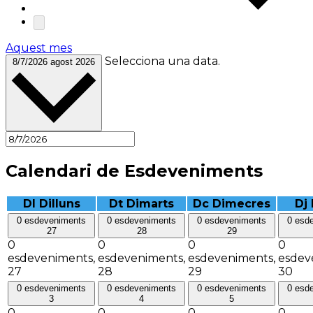
Aquest mes
Selecciona una data.
8/7/2026
agost 2026
Calendari de Esdeveniments
Dl
Dilluns
Dt
Dimarts
Dc
Dimecres
Dj
0 esdeveniments
0 esdeveniments
0 esdeveniments
0 esd
27
28
29
0
0
0
0
esdeveniments,
esdeveniments,
esdeveniments,
esdev
27
28
29
30
0 esdeveniments
0 esdeveniments
0 esdeveniments
0 esd
3
4
5
0
0
0
0