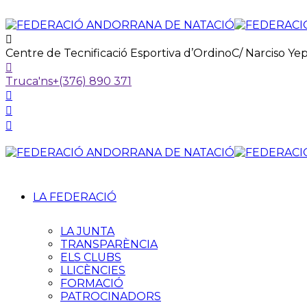
Centre de Tecnificació Esportiva d’Ordino
C/ Narciso Ye
Truca'ns
+(376) 890 371
LA FEDERACIÓ
LA JUNTA
TRANSPARÈNCIA
ELS CLUBS
LLICÈNCIES
FORMACIÓ
PATROCINADORS