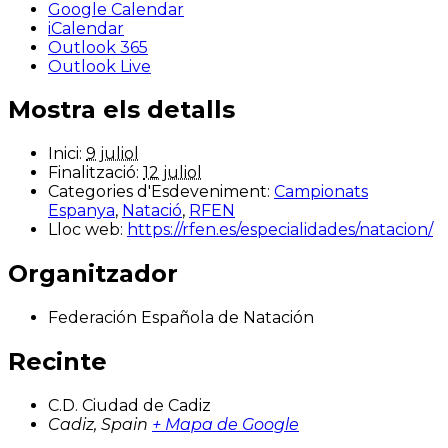
Google Calendar
iCalendar
Outlook 365
Outlook Live
Mostra els detalls
Inici:
9 juliol
Finalització:
12 juliol
Categories d'Esdeveniment:
Campionats
Espanya
,
Natació
,
RFEN
Lloc web:
https://rfen.es/especialidades/natacion/
Organitzador
Federación Española de Natación
Recinte
C.D. Ciudad de Cadiz
Cadiz
,
Spain
+ Mapa de Google