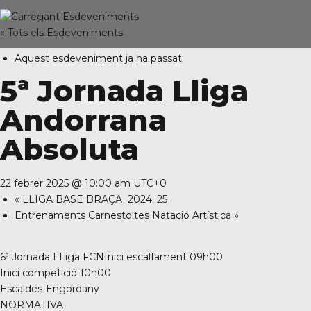
« Tots els Esdeveniments
C/ Narciso Yepes s/n AD300 Ordino
Aquest esdeveniment ja ha passat.
5ª Jornada Lliga
Andorrana
Absoluta
22 febrer 2025 @ 10:00 am
UTC+0
«
LLIGA BASE BRAÇA_2024_25
Entrenaments Carnestoltes Natació Artística
»
6ª Jornada LLiga FCNInici escalfament 09h00
Inici competició 10h00
Escaldes-Engordany
NORMATIVA