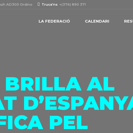
 s/n AD300 Ordino
Truca'ns
+(376) 890 371
LA FEDERACIÓ
CALENDARI
RES
 BRILLA AL
T D’ESPANYA
FICA PEL