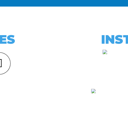
ES
INS