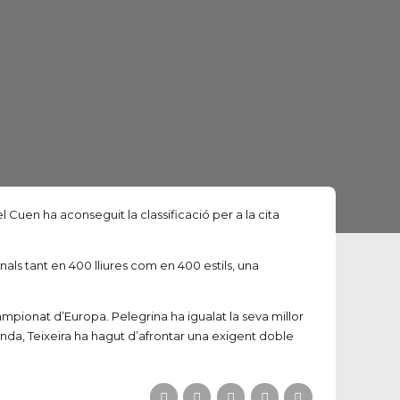
 Cuen ha aconseguit la classificació per a la cita
ls tant en 400 lliures com en 400 estils, una
ampionat d’Europa. Pelegrina ha igualat la seva millor
nda, Teixeira ha hagut d’afrontar una exigent doble