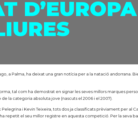
T D’EUROPA
LIURES
o, a Palma, ha deixat una gran notícia per a la natació andorrana. Biel
ma, tal com ha demostrat en signar les seves millors marques persona
 de la categoria absoluta jove (nascuts el 2006 i el 2007).
elegrina i Kevin Teixeira, tots dos ja classificats prèviament per al C
repetit el seu millor registre en aquesta competició. Per la seva ba