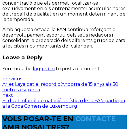
concentració que els permet focalitzar-se
exclusivament en els entrenaments i acumular hores
de treball de qualitat en un moment determinant de
la temporada.
Amb aquesta estada, la FAN continua reforçant el
desenvolupament esportiu dels seus nedadors i
consolidant la preparació dels diferents grups de cara
a les cites més importants del calendari.
Leave a Reply
You must be
logged in
to post a comment.
previous
Arlet Laya bat el rècord d’Andorra de 15 anys als 50
metres esquena
next
El duet infantil de natació artística de la FAN participa
a la Copa Comen de Luxemburg
VOLS POSAR-TE EN
CONTACTE
AMB NOSALTRES?