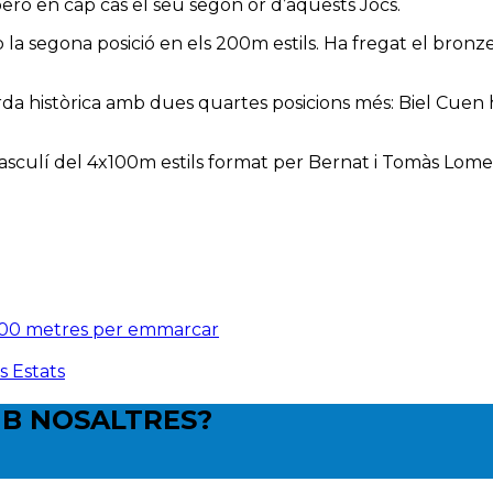
 però en cap cas el seu segon or d’aquests Jocs.
 la segona posició en els 200m estils. Ha fregat el bronz
 històrica amb dues quartes posicions més: Biel Cuen ha e
 masculí del 4x100m estils format per Bernat i Tomàs Lomer
 800 metres per emmarcar
s Estats
B NOSALTRES?