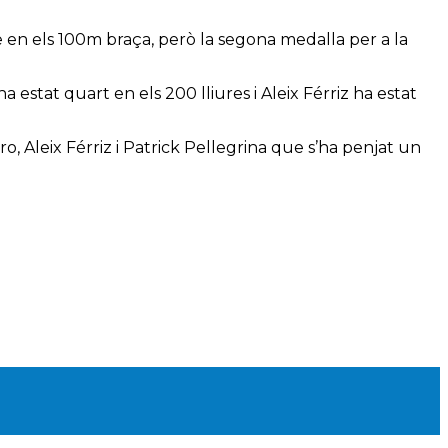
e en els 100m braça, però la segona medalla per a la
stat quart en els 200 lliures i Aleix Férriz ha estat
o, Aleix Férriz i Patrick Pellegrina que s’ha penjat un