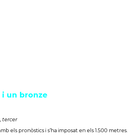
 i un bronze
, tercer
 els pronòstics i s’ha imposat en els 1.500 metres.