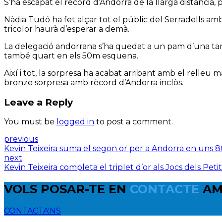
S’ha escapat el rècord d’Andorra de la llarga distància,
Nàdia Tudó ha fet alçar tot el públic del Serradells amb
tricolor haurà d’esperar a demà.
La delegació andorrana s’ha quedat a un pam d’una tarda
també quart en els 50m esquena.
Així i tot, la sorpresa ha acabat arribant amb el relleu
bronze sorpresa amb rècord d’Andorra inclòs.
Leave a Reply
You must be
logged in
to post a comment.
previous
Kevin Teixeira suma el segon or per a Andorra en uns
next
Kevin Teixeira completa el triplet d’or als Jocs dels Petit
VOLS POSAR-TE EN
CONTACTE
AM
CONTACTA'NS