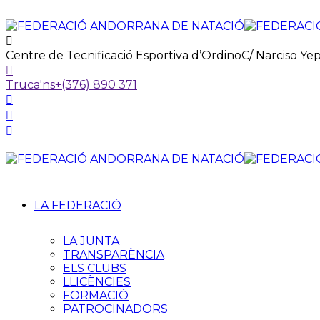
Centre de Tecnificació Esportiva d’Ordino
C/ Narciso Ye
Truca'ns
+(376) 890 371
LA FEDERACIÓ
LA JUNTA
TRANSPARÈNCIA
ELS CLUBS
LLICÈNCIES
FORMACIÓ
PATROCINADORS