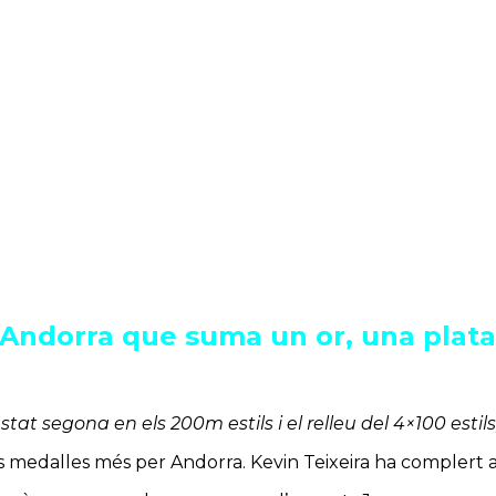
m Andorra que suma un or, una plata
at segona en els 200m estils i el relleu del 4×100 estils
medalles més per Andorra. Kevin Teixeira ha complert amb