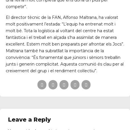
una feina molt completa que ens dona un plus per
competir”.
El director tècnic de la FAN, Alfonso Maltrana, ha valorat
molt positivament l’estada: “L’equip ha entrenat molt i
molt bé. Tota la logística al voltant del centre ha estat
fantàstica i el treball en alçada s’ha assimilat de manera
excel·lent. Estem molt ben preparats per afrontar els Jocs”.
Maltrana també ha subratllat la importància de la
convivència: “És fonamental que júniors i sèniors treballin
junts i generin complicitat. Aquesta comunió és clau per al
creixement del grup i el rendiment col·lectiu”.
Leave a Reply