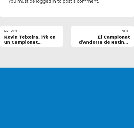
You must be
logged in
to post a comment.
PREVIOUS
NEXT
Kevin Teixeira, 17è en
El Campionat
un Campionat
d’Andorra de Rutines
d’Espanya marcat pel
2025 se celebra
nivell mundialista
aquest diumenge als
Serradells
VOLS POSAR-TE EN
CONTACTE
AMB
NOSALTRES?
CONTACTA'NS