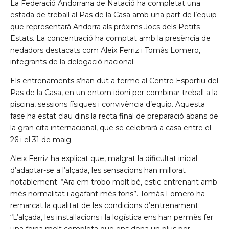
La Federació Andorrana de Natació ha completat una
estada de treball al Pas de la Casa amb una part de l’equip
que representarà Andorra als pròxims Jocs dels Petits
Estats. La concentració ha comptat amb la presència de
nedadors destacats com Aleix Ferriz i Tomàs Lomero,
integrants de la delegació nacional.
Els entrenaments s’han dut a terme al Centre Esportiu del
Pas de la Casa, en un entorn idoni per combinar treball a la
piscina, sessions físiques i convivència d’equip. Aquesta
fase ha estat clau dins la recta final de preparació abans de
la gran cita internacional, que se celebrarà a casa entre el
26 i el 31 de maig.
Aleix Ferriz ha explicat que, malgrat la dificultat inicial
d’adaptar-se a l’alçada, les sensacions han millorat
notablement: “Ara em trobo molt bé, estic entrenant amb
més normalitat i agafant més fons”. Tomàs Lomero ha
remarcat la qualitat de les condicions d’entrenament:
“L’alçada, les instal·lacions i la logística ens han permès fer