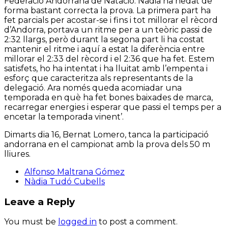
Federació Andorrana de Natació: Nàdia ha nedat de
forma bastant correcta la prova. La primera part ha
fet parcials per acostar-se i fins i tot millorar el rècord
d’Andorra, portava un ritme per a un teòric passi de
2:32 llargs, però durant la segona part li ha costat
mantenir el ritme i aquí a estat la diferència entre
millorar el 2:33 del rècord i el 2:36 que ha fet. Estem
satisfets, ho ha intentat i ha lluitat amb l’empenta i
esforç que caracteritza als representants de la
delegació. Ara només queda acomiadar una
temporada en què ha fet bones baixades de marca,
recarregar energies i esperar que passi el temps per a
encetar la temporada vinent’.
Dimarts dia 16, Bernat Lomero, tanca la participació
andorrana en el campionat amb la prova dels 50 m
lliures.
Alfonso Maltrana Gómez
Nàdia Tudó Cubells
Leave a Reply
You must be
logged in
to post a comment.