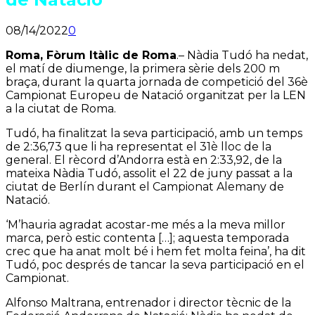
08/14/2022
0
Roma, Fòrum Itàlic de Roma
.
– Nàdia Tudó ha nedat,
el matí de diumenge, la primera sèrie dels 200 m
braça, durant la quarta jornada de competició del 36è
Campionat Europeu de Natació organitzat per la LEN
a la ciutat de Roma.
Tudó, ha finalitzat la seva participació, amb un temps
de 2:36,73 que li ha representat el 31è lloc de la
general. El rècord d’Andorra està en 2:33,92, de la
mateixa Nàdia Tudó, assolit el 22 de juny passat a la
ciutat de Berlín durant el Campionat Alemany de
Natació.
‘M’hauria agradat acostar-me més a la meva millor
marca, però estic contenta […]; aquesta temporada
crec que ha anat molt bé i hem fet molta feina’, ha dit
Tudó, poc després de tancar la seva participació en el
Campionat.
Alfonso Maltrana, entrenador i director tècnic de la