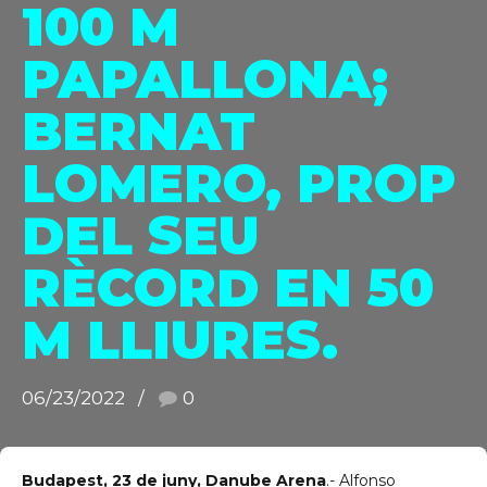
100 M
PAPALLONA;
C/ Narciso Yepes s/n AD300 Ordino
BERNAT
LOMERO, PROP
DEL SEU
RÈCORD EN 50
M LLIURES.
06/23/2022
0
Budapest, 23 de juny, Danube Arena
.- Alfonso