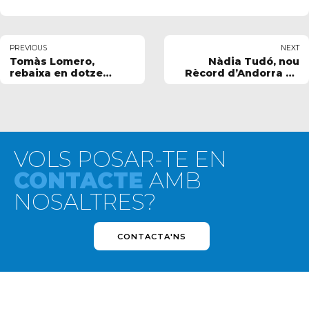
PREVIOUS
NEXT
Tomàs Lomero,
Nàdia Tudó, nou
rebaixa en dotze
Rècord d’Andorra en
centèsimes la seva
els 200 m braça
millor marca personal
VOLS POSAR-TE EN
CONTACTE
AMB
NOSALTRES?
CONTACTA'NS