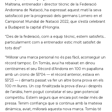
Maltrana, entrenador i director tècnic de la Federació
Andorrana de Natació, ha expressat aquest matí la seva
satisfacció per la progressió dels germans Lomero en el
Campionat Mundial de Natació 2022, que s’està celebrant
a Budapest la capital d’Hongria.
“Des de la federació, com a equip tècnic, estem satisfets…
particularment com a entrenador estic molt satisfet de
tots dos!”
“Millorar una marca personal no és pas fàcil, aconseguir un
rècord tampoc. En Tomàs, avui ha rebaixat en dinou
centèsimes el seu Rècord d’Andorra en 100 m papallona
amb un crono de 55″04 — el rècord anterior, estava en
55″23 — i dimarts passat va fer un altre bona prova en els
100 m lliures. Un cop finalitzada la prova d’avui i després
de l’anàlisi, hem pogut constatar el seu gran potencial
competitiu. Estem segurs que encara pot nedar més de
pressa. Tenim confiança que si continua amb la mateixa
dinàmica, aviat, millorarà aquesta nova marca. Tomàs té