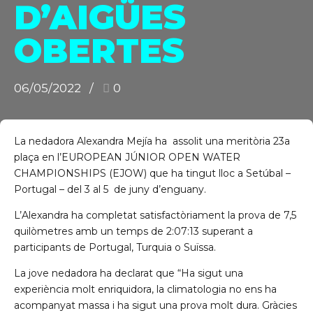
D’AIGÜES
OBERTES
C/ Narciso Yepes s/n AD300 Ordino
06/05/2022
0
La nedadora Alexandra Mejía ha assolit una meritòria 23a
plaça en l’EUROPEAN JÚNIOR OPEN WATER
CHAMPIONSHIPS (EJOW) que ha tingut lloc a Setúbal –
Portugal – del 3 al 5 de juny d’enguany.
L’Alexandra ha completat satisfactòriament la prova de 7,5
quilòmetres amb un temps de 2:07:13 superant a
participants de Portugal, Turquia o Suïssa.
La jove nedadora ha declarat que “Ha sigut una
experiència molt enriquidora, la climatologia no ens ha
acompanyat massa i ha sigut una prova molt dura. Gràcies