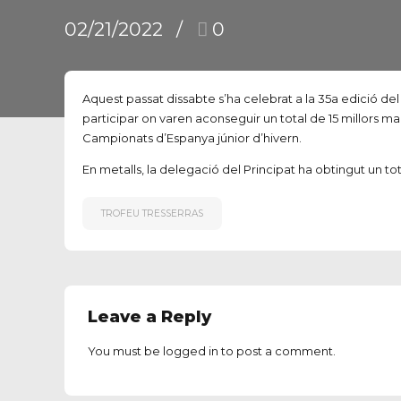
02/21/2022
0
Aquest passat dissabte s’ha celebrat a la 35a edició de
participar on varen aconseguir un total de 15 millors m
Campionats d’Espanya júnior d’hivern.
En metalls, la delegació del Principat ha obtingut un tot
TROFEU TRESSERRAS
Leave a Reply
You must be
logged in
to post a comment.