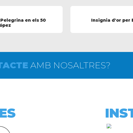
Pelegrina en els 50
Insignia d'or per 
López
TACTE
AMB NOSALTRES?
ES
INS