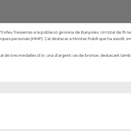
l Trofeu
Tresserras
a la població gironina de Banyoles. Un total de 19 
arques personals (
MMP
). Cal destacar a Montse Pubill que ha assolit, e
al de tres medalles d’or, una d’argent i sis de bronze, destacant també 