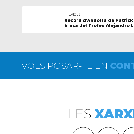
PREVIOUS
Rècord d'Andorra de Patrick 
braça del Trofeu Alejandro 
VOLS POSAR-TE EN
CON
LES
XARX