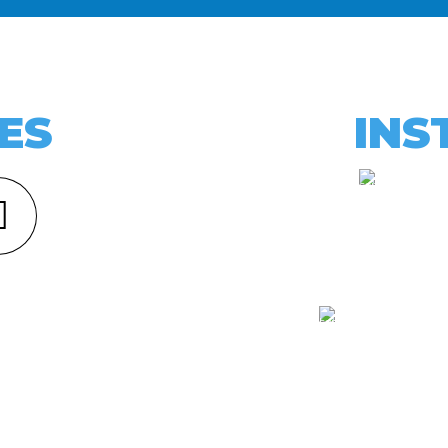
ES
INS