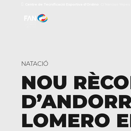
Centre de Tecnificació Esportiva d’Ordino
C/ Narciso Yepes
NATACIÓ
NOU RÈC
D’ANDORR
LOMERO E