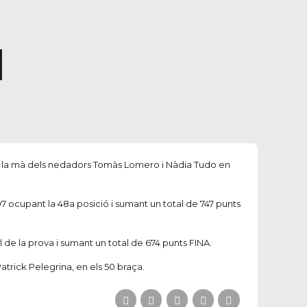
I
de la mà dels nedadors Tomàs
Lomero
i Nàdia Tudo en
,97 ocupant la 48a posició i sumant un total de 747 punts
al de la prova i sumant un total de 674 punts FINA.
atrick
Pelegrina, en els
50
braça
.