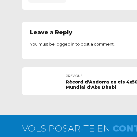
Leave a Reply
You must be
logged in
to post a comment.
PREVIOUS
Rècord d'Andorra en els 4x50 
Mundial d'Abu Dhabi
VOLS POSAR-TE EN
CON