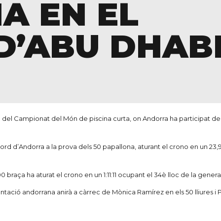
A EN EL
D’ABU DHAB
 del Campionat del Món de piscina curta, on Andorra ha participat 
ord d’Andorra a la prova dels
50
papallona
, aturant el crono en un 23
100
braça
ha aturat el crono en un 1:11:11 ocupant el 34è lloc de la gener
entació andorrana anirà a càrrec de Mònica Ramírez en els 50 lliures i
P