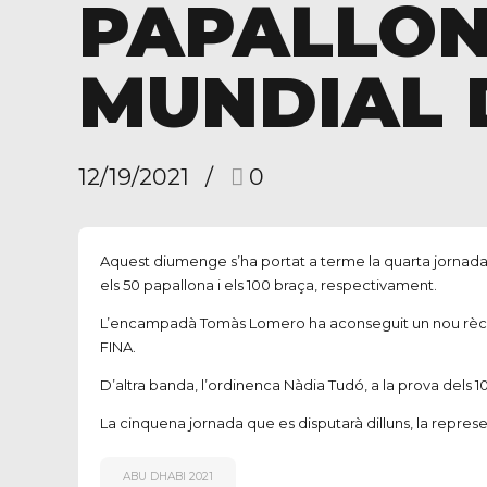
PAPALLON
MUNDIAL 
12/19/2021
0
Aquest diumenge s’ha portat a terme la quarta jornada
els
50
papallona
i els 100
braça
, respectivament.
L’encampadà Tomàs
Lomero
ha aconseguit un nou rèc
FINA.
D’altra banda, l’ordinenca Nàdia Tudó, a la prova dels 
La cinquena jornada que es disputarà dilluns, la repres
ABU DHABI 2021