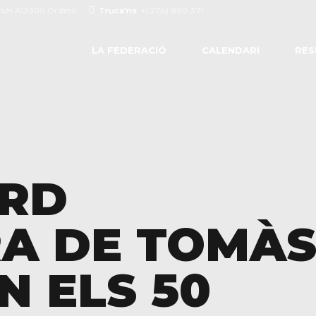
 s/n AD300 Ordino
Truca'ns
+(376) 890 371
LA FEDERACIÓ
CALENDARI
RES
ORD
A DE TOMÀ
N ELS 50