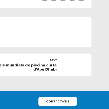
NEXT
ls mundials de piscina curta
d'Abu Dhabi
CONTACTA'NS