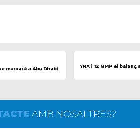
7RA i 12 MMP el balanç 
que marxarà a Abu Dhabi
TACTE
AMB NOSALTRES?