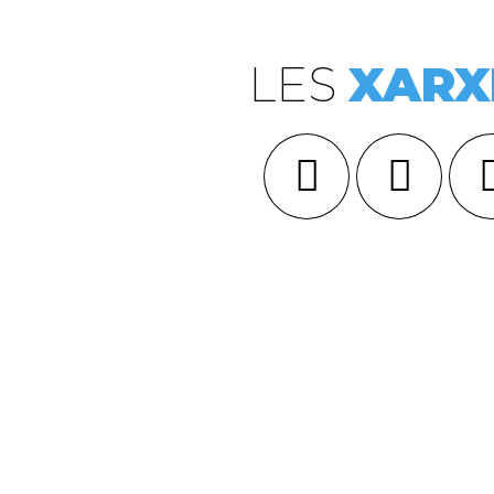
LES
XARX