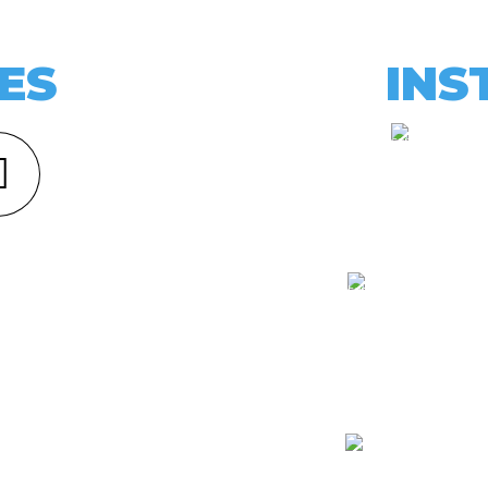
ES
INS