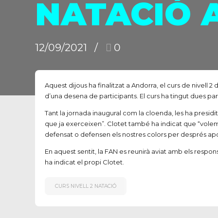
NATACIÓ 
12/09/2021
0
Aquest dijous ha finalitzat a Andorra, el curs de nivell
d’una desena de participants. El curs ha tingut dues pa
Tant la jornada inaugural com la cloenda, les ha presid
que ja exerceixen”. Clotet també ha indicat que “volem 
defensat o defensen els nostres colors per després apo
En aquest sentit, la FAN es reunirà aviat amb els respon
ha indicat el propi Clotet.
CURS NIVELL 2 NATACIÓ