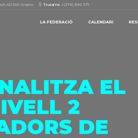
 s/n AD300 Ordino
Truca'ns
+(376) 890 371
LA FEDERACIÓ
CALENDARI
RES
INALITZA EL
IVELL 2
ADORS DE