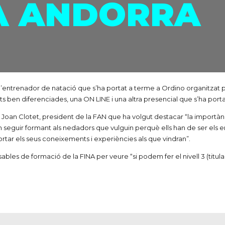
A ANDORRA
 2 d’entrenador de natació que s’ha portat a terme a Ordino organitzat p
rts ben diferenciades, una ON LINE i una altra presencial que s’ha port
it Joan Clotet, president de la FAN que ha volgut destacar “la importà
seguir formant als nedadors que vulguin perquè ells han de ser els en
rtar els seus coneixements i experiències als que vindran”.
sables de formació de la FINA per veure “si podem fer el nivell 3 (tit