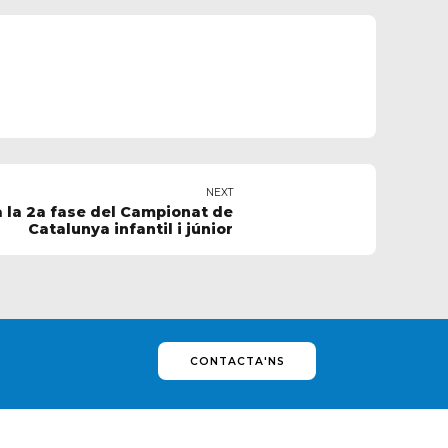
NEXT
a la 2a fase del Campionat de
Catalunya infantil i júnior
CONTACTA'NS