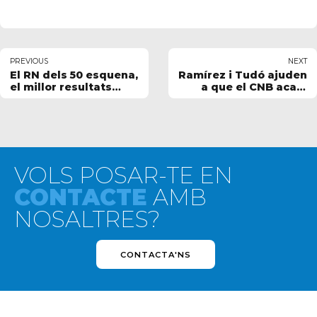
PREVIOUS
NEXT
El RN dels 50 esquena,
Ramírez i Tudó ajuden
el millor resultats
a que el CNB acabi
dels nostres a
cinquè de la Copa
Castelló
d'Espanya de DH
VOLS POSAR-TE EN
CONTACTE
AMB
NOSALTRES?
CONTACTA'NS