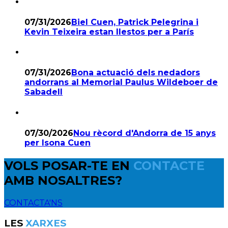
07/31/2026
Biel Cuen, Patrick Pelegrina i
Kevin Teixeira estan llestos per a París
07/31/2026
Bona actuació dels nedadors
andorrans al Memorial Paulus Wildeboer de
Sabadell
07/30/2026
Nou rècord d'Andorra de 15 anys
per Isona Cuen
VOLS POSAR-TE EN
CONTACTE
AMB NOSALTRES?
CONTACTA'NS
LES
XARXES