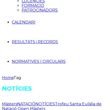
LLICÈNCIES
FORMACIÓ
PATROCINADORS
CALENDARI
RESULTATS i RECORDS
NORMATIVES I CIRCULARS
Home
Tag
NOTÍCIES
Màsters
NATACIÓ
NOTÍCIES
Trofeu Santa Eulàlia de
Natació Open Màsters