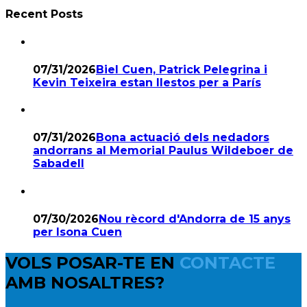
Recent Posts
07/31/2026
Biel Cuen, Patrick Pelegrina i
Kevin Teixeira estan llestos per a París
07/31/2026
Bona actuació dels nedadors
andorrans al Memorial Paulus Wildeboer de
Sabadell
07/30/2026
Nou rècord d'Andorra de 15 anys
per Isona Cuen
VOLS POSAR-TE EN
CONTACTE
AMB NOSALTRES?