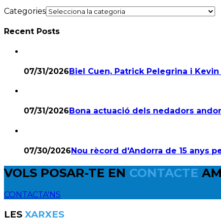
Categories
Recent Posts
07/31/2026
Biel Cuen, Patrick Pelegrina i Kevin 
07/31/2026
Bona actuació dels nedadors andor
07/30/2026
Nou rècord d'Andorra de 15 anys p
VOLS POSAR-TE EN
CONTACTE
AM
CONTACTA'NS
LES
XARXES