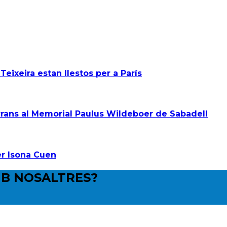
Teixeira estan llestos per a París
rans al Memorial Paulus Wildeboer de Sabadell
er Isona Cuen
B NOSALTRES?