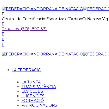
Centre de Tecnificació Esportiva d’Ordino
C/ Narciso Ye
Truca'ns
+(376) 890 371
LA FEDERACIÓ
LA JUNTA
TRANSPARÈNCIA
ELS CLUBS
LLICÈNCIES
FORMACIÓ
PATROCINADORS