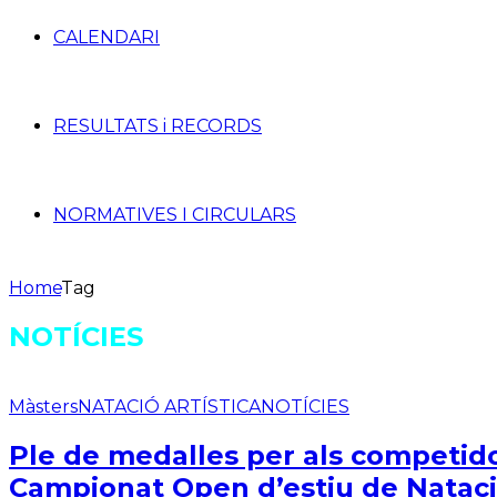
CALENDARI
RESULTATS i RECORDS
NORMATIVES I CIRCULARS
Home
Tag
NOTÍCIES
Màsters
NATACIÓ ARTÍSTICA
NOTÍCIES
Ple de medalles per als competidor
Campionat Open d’estiu de Natació