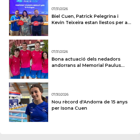
07/31/2026
Biel Cuen, Patrick Pelegrina i
Kevin Teixeira estan llestos per a
París
07/31/2026
Bona actuació dels nedadors
andorrans al Memorial Paulus
Wildeboer de Sabadell
07/30/2026
Nou rècord d'Andorra de 15 anys
per Isona Cuen