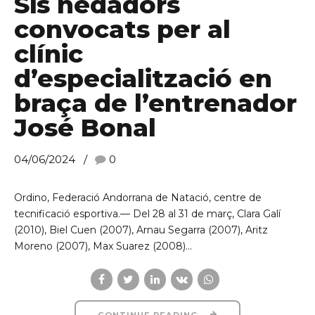
Sis nedadors
convocats per al
C/ Narciso Yepes s/n AD300 Ordino
clínic
d’especialització en
braça de l’entrenador
José Bonal
04/06/2024
0
Ordino, Federació Andorrana de Natació, centre de
tecnificació esportiva.— Del 28 al 31 de març, Clara Galí
(2010), Biel Cuen (2007), Arnau Segarra (2007), Aritz
Moreno (2007), Max Suarez (2008)...
CONTINUE READING