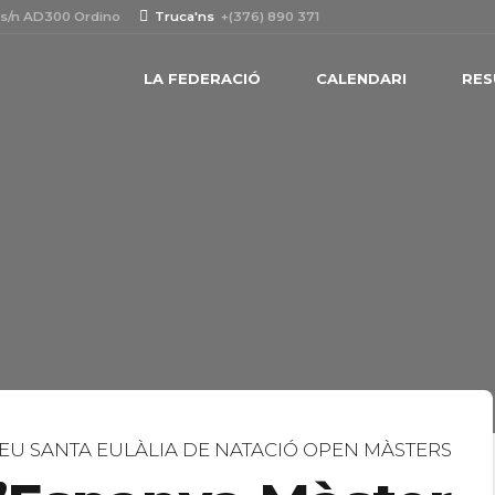
 s/n AD300 Ordino
Truca'ns
+(376) 890 371
LA FEDERACIÓ
CALENDARI
RES
EU SANTA EULÀLIA DE NATACIÓ OPEN MÀSTERS