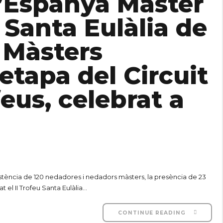
’Espanya Màster
u Santa Eulàlia de
 Màsters
etapa del Circuit
eus, celebrat a
stència de 120 nedadores i nedadors màsters, la presència de 23
 el II Trofeu Santa Eulàlia...
CONTINUE READING