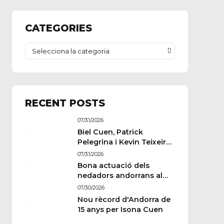
CATEGORIES
Selecciona la categoria
RECENT POSTS
07/31/2026
Biel Cuen, Patrick
Pelegrina i Kevin Teixeira
estan llestos per a París
07/31/2026
Bona actuació dels
nedadors andorrans al
Memorial Paulus
07/30/2026
Wildeboer de Sabadell
Nou rècord d'Andorra de
15 anys per Isona Cuen