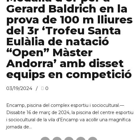
Gerard Baldrich en la
prova de 100 m lliures
C/ Narciso Yepes s/n AD300 Ordino
del 3r ‘Trofeu Santa
Eulàlia de natació
“Open” Màster
Andorra’ amb disset
equips en competició
03/19/2024
0
Encamp, piscina del complex esportiu i sociocultural.—
Dissabte 16 de març de 2024, la piscina del centre esportiu
i sociocultural de la vila d’Encamp va acollir una magnífica
jornada de...