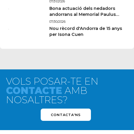
07/31/2026
Bona actuació dels nedadors
andorrans al Memorial Paulus
Wildeboer de Sabadell
07/30/2026
Nou rècord d'Andorra de 15 anys
per Isona Cuen
VOLS POSAR-TE EN
CONTACTE
AMB
NOSALTRES?
CONTACTA'NS