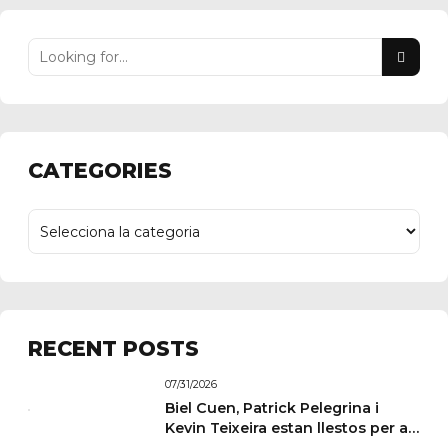
CATEGORIES
RECENT POSTS
07/31/2026
Biel Cuen, Patrick Pelegrina i
Kevin Teixeira estan llestos per a
París