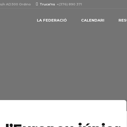
 s/n AD300 Ordino
Truca'ns
+(376) 890 371
LA FEDERACIÓ
CALENDARI
RES