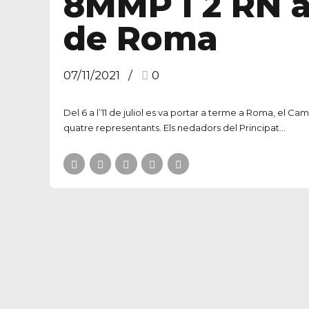
8MMP i 2 RN a
de Roma
07/11/2021
0
Del 6 a l’11 de juliol es va portar a terme a Roma, el 
quatre representants. Els nedadors del Principat...