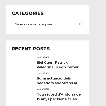
CATEGORIES
Selecciona la categoria
RECENT POSTS
07/31/2026
Biel Cuen, Patrick
Pelegrina i Kevin Teixeira
estan llestos per a París
07/31/2026
Bona actuació dels
nedadors andorrans al
Memorial Paulus
07/30/2026
Wildeboer de Sabadell
Nou rècord d'Andorra de
15 anys per Isona Cuen