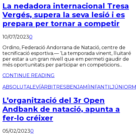
La nedadora internacional Tresa
Vergés, supera la seva lesió i es
prepara per tornar a competir
10/07/2023
0
Ordino, Federació Andorrana de Natació, centre de
tecnificació esportiva.— ‘La temporada vinent, lluitaré
per estar a un gran nivell que em permeti gaudir de
més oportunitats per participar en competicions...
CONTINUE READING
ABSOLUT
ALEVÍ
ÀRBITRES
BENJAMÍ
INFANTIL
JÚNIOR
M
L’organització del 3r Open
Andbank de natació, apunta a
fer-lo créixer
05/02/2023
0