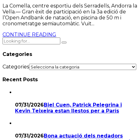
La Comella, centre esportiu dels Serradells, Andorra la
Vella.— Gran èxit de participació en la 3a edició de
l’Open Andbank de natació, en piscina de 50 m i
cronometratge semiautomàtic. Vuit...
CONTINUE READING
Categories
Categories
Recent Posts
07/31/2026
Biel Cuen, Patrick Pelegrina i
Kevin Teixeira estan llestos per a París
07/31/2026
Bona actuació dels nedadors