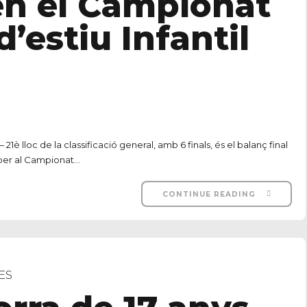
 en el Campionat
’estiu Infantil
1è lloc de la classificació general, amb 6 finals, és el balanç final
per al Campionat...
CONTINUE READING
ES