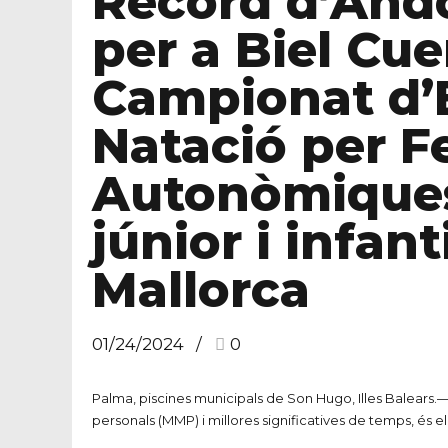
Rècord d’Ando
per a Biel Cue
Campionat d’
Natació per F
Autonòmiques 
júnior i infan
Mallorca
01/24/2024
0
Palma, piscines municipals de Son Hugo, Illes Balears.—
personals (MMP) i millores significatives de temps, és el b