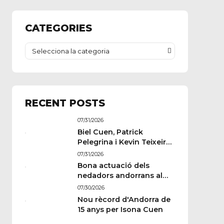
CATEGORIES
Selecciona la categoria
RECENT POSTS
07/31/2026
Biel Cuen, Patrick
Pelegrina i Kevin Teixeira
estan llestos per a París
07/31/2026
Bona actuació dels
nedadors andorrans al
Memorial Paulus
07/30/2026
Wildeboer de Sabadell
Nou rècord d'Andorra de
15 anys per Isona Cuen