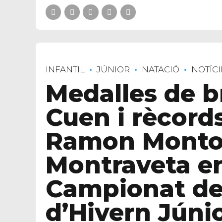
INFANTIL
JÚNIOR
NATACIÓ
NOTÍCI
Medalles de b
Cuen i rècord
Ramon Montot
Montraveta en
Campionat de
d’Hivern Júnio