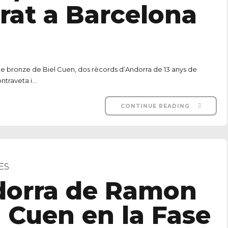
brat a Barcelona
 bronze de Biel Cuen, dos rècords d’Andorra de 13 anys de
raveta i...
CONTINUE READING
ES
dorra de Ramon
l Cuen en la Fase