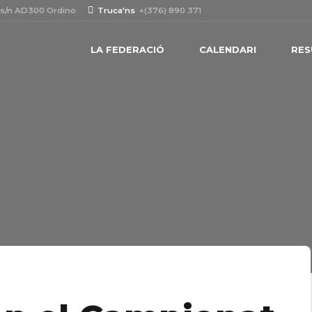
 s/n AD300 Ordino
Truca'ns
+(376) 890 371
LA FEDERACIÓ
CALENDARI
RES