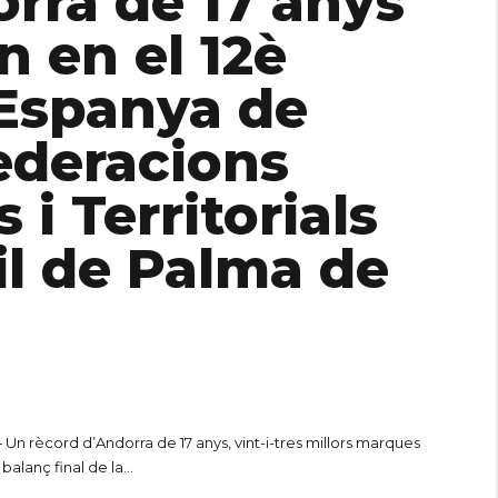
rra de 17 anys
n en el 12è
Espanya de
ederacions
i Territorials
til de Palma de
 Un rècord d’Andorra de 17 anys, vint-i-tres millors marques
alanç final de la...