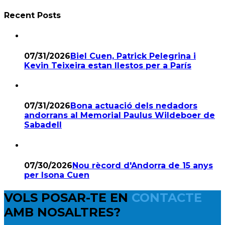
Recent Posts
07/31/2026
Biel Cuen, Patrick Pelegrina i
Kevin Teixeira estan llestos per a París
07/31/2026
Bona actuació dels nedadors
andorrans al Memorial Paulus Wildeboer de
Sabadell
07/30/2026
Nou rècord d'Andorra de 15 anys
per Isona Cuen
VOLS POSAR-TE EN
CONTACTE
AMB NOSALTRES?