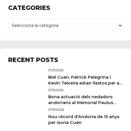
CATEGORIES
RECENT POSTS
07/31/2026
Biel Cuen, Patrick Pelegrina i
Kevin Teixeira estan llestos per a
París
07/31/2026
Bona actuació dels nedadors
andorrans al Memorial Paulus
Wildeboer de Sabadell
07/30/2026
Nou rècord d'Andorra de 15 anys
per Isona Cuen