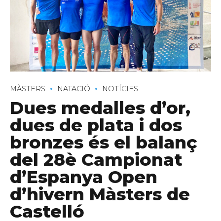
C/ Narciso Yepes s/n AD300 Ordino
MÀSTERS
NATACIÓ
NOTÍCIES
Dues medalles d’or,
dues de plata i dos
bronzes és el balanç
del 28è Campionat
d’Espanya Open
d’hivern Màsters de
Castelló