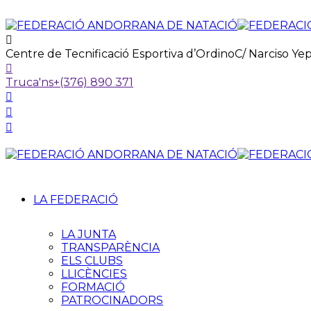
Centre de Tecnificació Esportiva d’Ordino
C/ Narciso Ye
Truca'ns
+(376) 890 371
LA FEDERACIÓ
LA JUNTA
TRANSPARÈNCIA
ELS CLUBS
LLICÈNCIES
FORMACIÓ
PATROCINADORS