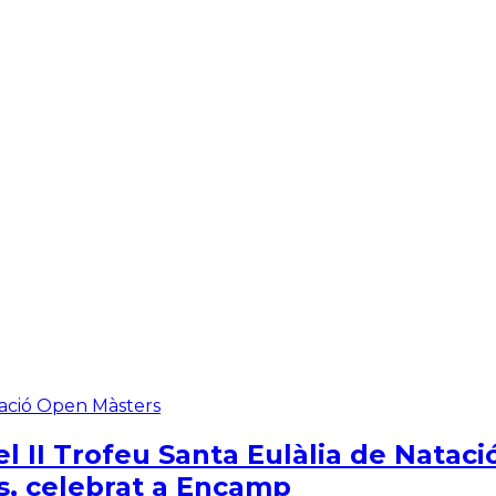
tació Open Màsters
l II Trofeu Santa Eulàlia de Natac
us, celebrat a Encamp