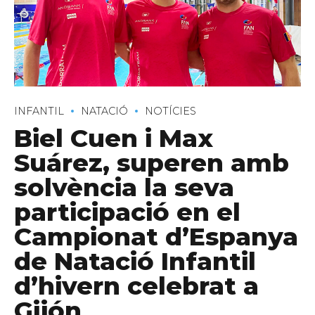
C/ Narciso Yepes s/n AD300 Ordino
INFANTIL
NATACIÓ
NOTÍCIES
Biel Cuen i Max
Suárez, superen amb
solvència la seva
participació en el
Campionat d’Espanya
de Natació Infantil
d’hivern celebrat a
Gijón