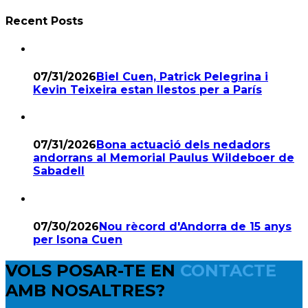
Recent Posts
07/31/2026
Biel Cuen, Patrick Pelegrina i
Kevin Teixeira estan llestos per a París
07/31/2026
Bona actuació dels nedadors
andorrans al Memorial Paulus Wildeboer de
Sabadell
07/30/2026
Nou rècord d'Andorra de 15 anys
per Isona Cuen
VOLS POSAR-TE EN
CONTACTE
AMB NOSALTRES?