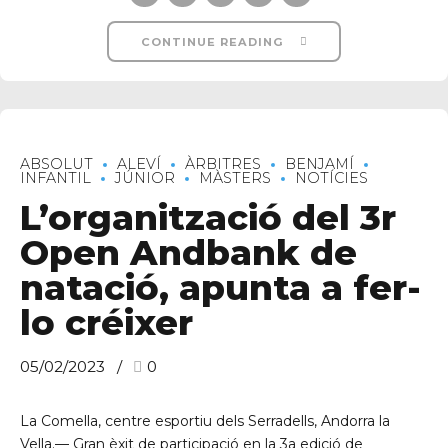
CONTINUE READING
ABSOLUT
ALEVÍ
ÀRBITRES
BENJAMÍ
INFANTIL
JÚNIOR
MÀSTERS
NOTÍCIES
L’organització del 3r
Open Andbank de
natació, apunta a fer-
lo créixer
05/02/2023
0
La Comella, centre esportiu dels Serradells, Andorra la
Vella.— Gran èxit de participació en la 3a edició de