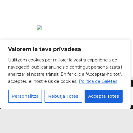
Valorem la teva privadesa
Utilitzem cookies per millorar la vostra experiència de
navegació, publicar anuncis o contingut personalitzats i
analitzar el nostre trànsit. En fer clic a "Acceptar-ho tot",
accepteu el nostre ús de cookies.
Política de Galetes
Política de privadesa
Política de cookies
Avís Legal
Personalitza
Rebutja Totes
Accepta Totes
Contacte
FAN ® 2025