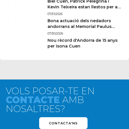
Biel Cuen, Patrick Pelegrina i
Kevin Teixeira estan llestos per a
París
07/31/2026
Bona actuació dels nedadors
andorrans al Memorial Paulus
Wildeboer de Sabadell
07/30/2026
Nou rècord d'Andorra de 15 anys
per Isona Cuen
VOLS POSAR-TE EN
CONTACTE
AMB
NOSALTRES?
CONTACTA'NS