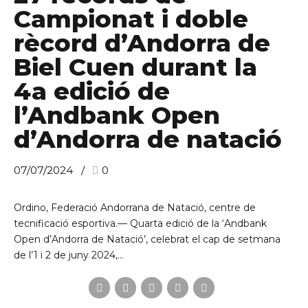
Campionat i doble
rècord d’Andorra de
C/ Narciso Yepes s/n AD300 Ordino
Biel Cuen durant la
4a edició de
l’Andbank Open
d’Andorra de natació
07/07/2024
0
Ordino, Federació Andorrana de Natació, centre de
tecnificació esportiva.— Quarta edició de la ‘Andbank
Open d’Andorra de Natació’, celebrat el cap de setmana
de l’1 i 2 de juny 2024,...