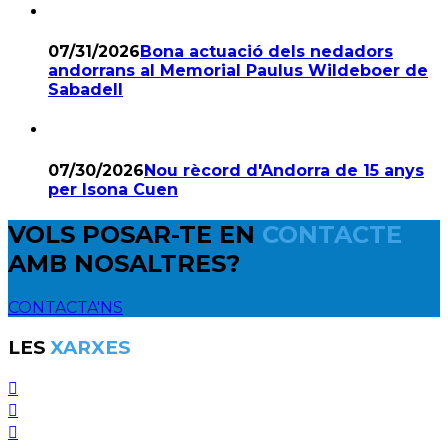
07/31/2026
Bona actuació dels nedadors
andorrans al Memorial Paulus Wildeboer de
Sabadell
07/30/2026
Nou rècord d'Andorra de 15 anys
per Isona Cuen
VOLS POSAR-TE EN
CONTACTE
AMB NOSALTRES?
CONTACTA'NS
LES
XARXES